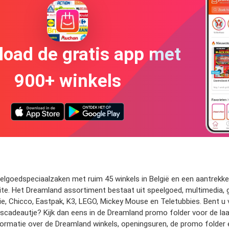
oad de gratis app met
900+ winkels
elgoedspeciaalzaken met ruim 45 winkels in België en een aantrekkel
site. Het Dreamland assortiment bestaat uit speelgoed, multimedia, 
bie, Chicco, Eastpak, K3, LEGO, Mickey Mouse en Teletubbies. Bent 
agscadeautje? Kijk dan eens in de Dreamland promo folder voor de l
formatie over de Dreamland winkels, openingsuren, de promo folder