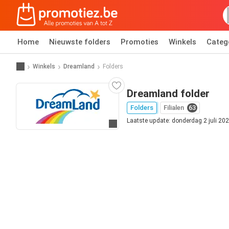
Home
Nieuwste folders
Promoties
Winkels
Categ
Winkels
Dreamland
Folders
Dreamland folder
Folders
Filialen
63
Laatste update: donderdag 2 juli 20
Ga naar website