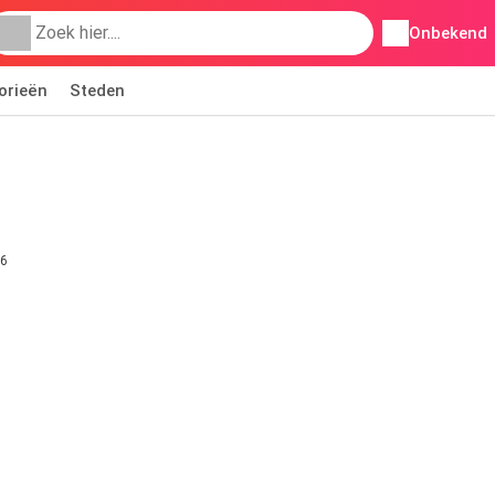
Onbekend
orieën
Steden
26