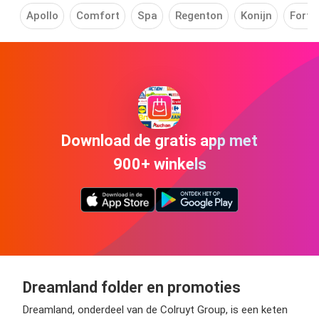
Apollo
Comfort
Spa
Regenton
Konijn
Fortn
Download de gratis app met
900+ winkels
Dreamland folder en promoties
Dreamland, onderdeel van de Colruyt Group, is een keten