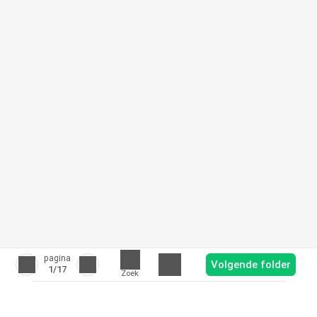
pagina
Volgende folder
1
/17
Zoek