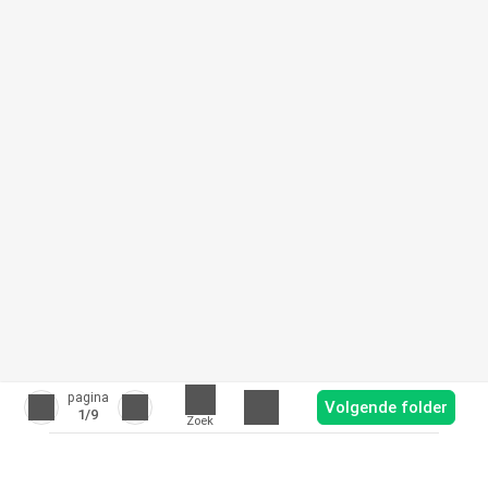
pagina
Volgende folder
1
/9
Zoek