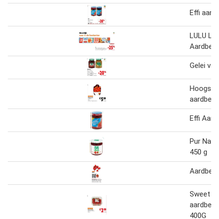
Effi aard
LULU La 
Aardbeie
Gelei va
Hoogstr
aardbeie
Effi Aard
Pur Natu
450 g
Aardbeie
Sweet & 
aardbeie
400G