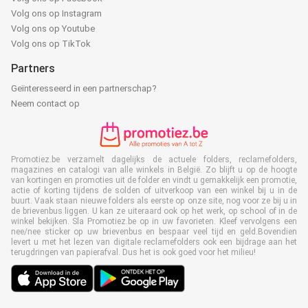
Volg ons op Instagram
Volg ons op Youtube
Volg ons op TikTok
Partners
Geïnteresseerd in een partnerschap?
Neem contact op
Promotiez.be verzamelt dagelijks de actuele folders, reclamefolders,
magazines en catalogi van alle winkels in België. Zo blijft u op de hoogte
van kortingen en promoties uit de folder en vindt u gemakkelijk een promotie,
actie of korting tijdens de solden of uitverkoop van een winkel bij u in de
buurt. Vaak staan nieuwe folders als eerste op onze site, nog voor ze bij u in
de brievenbus liggen. U kan ze uiteraard ook op het werk, op school of in de
winkel bekijken. Sla Promotiez.be op in uw favorieten. Kleef vervolgens een
nee/nee sticker op uw brievenbus en bespaar veel tijd en geld.Bovendien
levert u met het lezen van digitale reclamefolders ook een bijdrage aan het
terugdringen van papierafval. Dus het is ook goed voor het milieu!