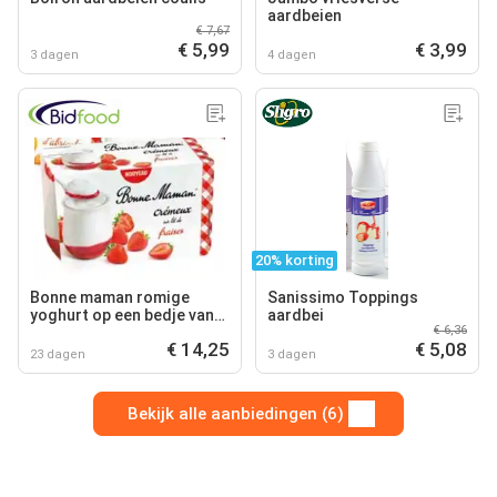
aardbeien
€ 7,67
€ 5,99
€ 3,99
3 dagen
4 dagen
20% korting
Bonne maman romige
Sanissimo Toppings
yoghurt op een bedje van
aardbei
€ 6,36
aardbeien glas pot
€ 14,25
€ 5,08
23 dagen
3 dagen
Bekijk alle aanbiedingen (6)