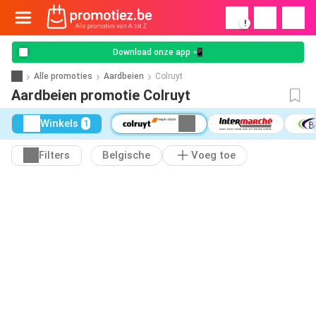
!
Download onze app 📲
Alle promoties
Aardbeien
Colruyt
Aardbeien promotie Colruyt
Winkels
1
Filters
Belgische
Voeg toe