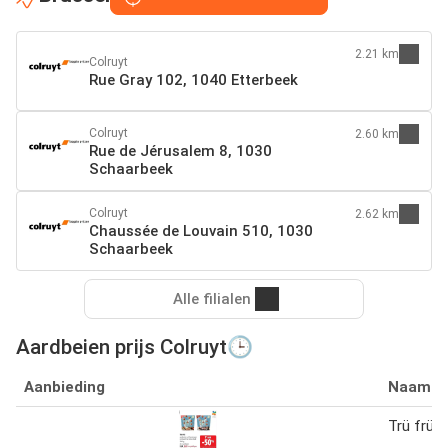
2.21 km
Colruyt
Rue Gray 102, 1040 Etterbeek
Colruyt
2.60 km
Rue de Jérusalem 8, 1030
Schaarbeek
Colruyt
2.62 km
Chaussée de Louvain 510, 1030
Schaarbeek
Alle filialen
Aardbeien prijs Colruyt🕒
Aanbieding
Naam
Trü frü 