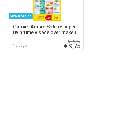
50% Korting
Garnier Ambre Solaire super
uv brume visage over makeup
mist
€ 19,49
€ 9,75
10 dagen