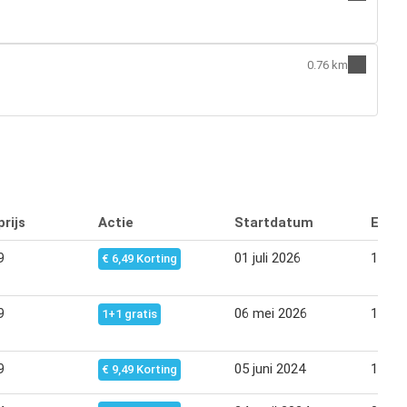
0.76 km
rijs
Actie
Startdatum
Eind
9
01 juli 2026
14 jul
€ 6,49 Korting
9
06 mei 2026
19 me
1+1 gratis
9
05 juni 2024
18 jun
€ 9,49 Korting