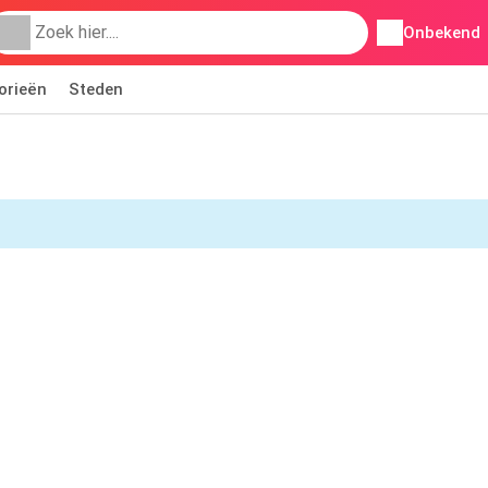
Onbekend
orieën
Steden