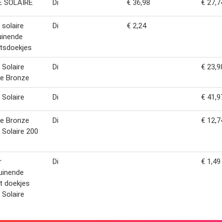
 SOLAIRE
Di
€ 36,98
€ 27,7
solaire
Di
€ 2,24
uinende
tsdoekjes
Solaire
Di
€ 23,9
me Bronze
Solaire
Di
€ 41,9
me Bronze
Di
€ 12,7
Solaire 200
r
Di
€ 1,49
uinende
t doekjes
Solaire