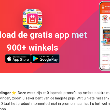
oad de gratis app met
900+ winkels
edingen
⭐️. Deze week zijn er 0 lopende promo’s op Ambre solaire met
 vinden, zodat u zeker bent van de laagste prijs. Wilt u niets miss
. Staat het product momenteel niet in promo, maar hebt u het wel no
oop.