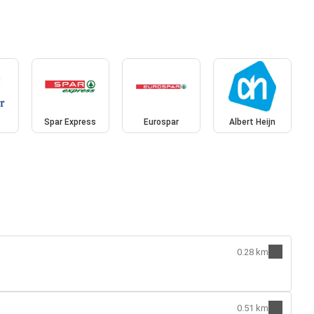
Spar Express
Eurospar
Albert Heijn
0.28 km
0.51 km