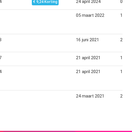
4
24 april 2024
07 me
€ 9,24 Korting
05 maart 2022
12 ma
8
16 juni 2021
29 jun
7
21 april 2021
18 me
4
21 april 2021
18 me
24 maart 2021
20 apr