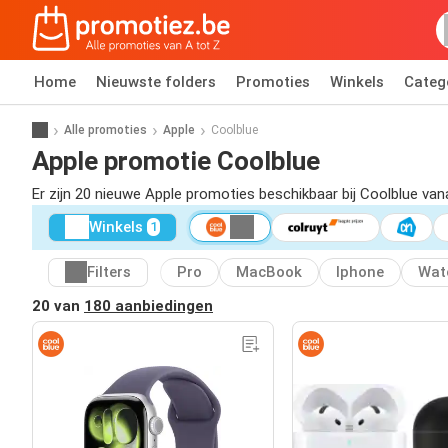
Home
Nieuwste folders
Promoties
Winkels
Categ
Alle promoties
Apple
Coolblue
Apple promotie Coolblue
Er zijn 20 nieuwe Apple promoties beschikbaar bij Coolblue va
Winkels
1
Filters
Pro
MacBook
Iphone
Wat
20 van
180 aanbiedingen