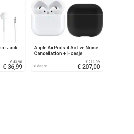
 mm Jack
Apple AirPods 4 Active Noise
Cancellation + Hoesje
€ 43,98
€ 211,99
€ 36,99
€ 207,00
6 dagen