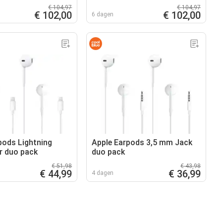
€ 104,97
€ 104,97
€ 102,00
€ 102,00
6 dagen
pods Lightning
Apple Earpods 3,5 mm Jack
r duo pack
duo pack
€ 51,98
€ 43,98
€ 44,99
€ 36,99
4 dagen