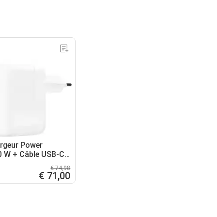
rgeur Power
30 W + Câble USB-C
C 1 m
€ 74,98
€ 71,00