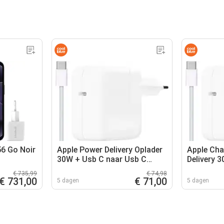
56 Go Noir
Apple Power Delivery Oplader
Apple Cha
30W + Usb C naar Usb C
Delivery 
Kabel 1m
vers USB-
€ 735,99
€ 74,98
€ 731,00
€ 71,00
5 dagen
5 dagen