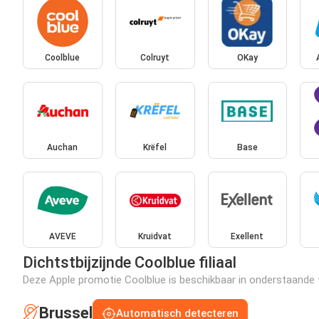
Coolblue
Colruyt
OKay
Auchan
Krëfel
Base
AVEVE
Kruidvat
Exellent
Dichtstbijzijnde Coolblue filiaal
Deze Apple promotie Coolblue is beschikbaar in onderstaande fi
Brussel
Automatisch detecteren