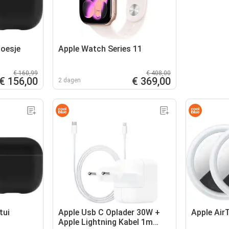
Hoesje
Apple Watch Series 11
€ 160,99
€ 408,00
€ 156,00
€ 369,00
2 dagen
tui
Apple Usb C Oplader 30W +
Apple Air
Apple Lightning Kabel 1m