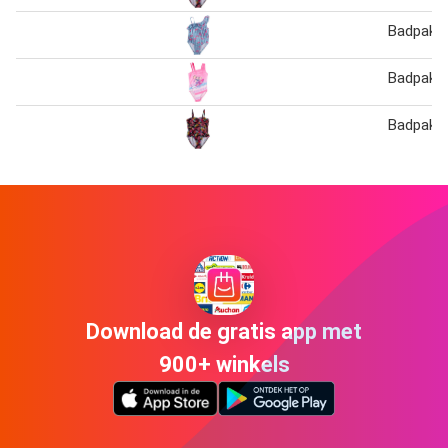
Badpak
Badpak
Badpak
Download de gratis app met
900+ winkels