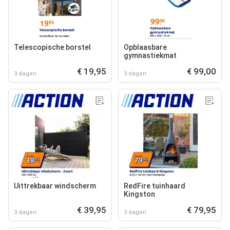
Telescopische borstel
Opblaasbare
gymnastiekmat
€ 19,95
€ 99,00
3 dagen
3 dagen
Uittrekbaar windscherm
RedFire tuinhaard
Kingston
€ 39,95
€ 79,95
3 dagen
3 dagen