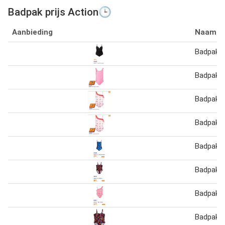
Badpak prijs Action🕒
Aanbieding
Naam
Badpak
Badpak
Badpak
Badpak
Badpak 
Badpak
Badpak
Badpak