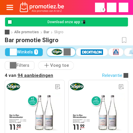
!
Download onze app 📲
Alle promoties
Bar
Sligro
Bar promotie Sligro
Winkels
1
Filters
Voeg toe
4 van
94 aanbiedingen
Relevantie