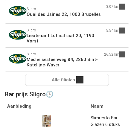
3.07 km
Sligro
Quai des Usines 22, 1000 Bruxelles
Sligro
5.54 km
Lieutenant Lotinstraat 20, 1190
Vorst
Sligro
26.52 km
Mechelsesteenweg 84, 2860 Sint-
Katelijne-Waver
Alle filialen
Bar prijs Sligro🕒
Aanbieding
Naam
Slimresto Bar
Glazen 6 stuks