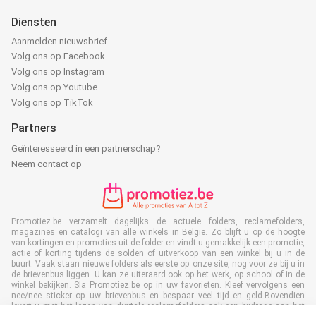
Diensten
Aanmelden nieuwsbrief
Volg ons op Facebook
Volg ons op Instagram
Volg ons op Youtube
Volg ons op TikTok
Partners
Geïnteresseerd in een partnerschap?
Neem contact op
Promotiez.be verzamelt dagelijks de actuele folders, reclamefolders,
magazines en catalogi van alle winkels in België. Zo blijft u op de hoogte
van kortingen en promoties uit de folder en vindt u gemakkelijk een promotie,
actie of korting tijdens de solden of uitverkoop van een winkel bij u in de
buurt. Vaak staan nieuwe folders als eerste op onze site, nog voor ze bij u in
de brievenbus liggen. U kan ze uiteraard ook op het werk, op school of in de
winkel bekijken. Sla Promotiez.be op in uw favorieten. Kleef vervolgens een
nee/nee sticker op uw brievenbus en bespaar veel tijd en geld.Bovendien
levert u met het lezen van digitale reclamefolders ook een bijdrage aan het