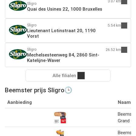
3.07 km
Sligro
Quai des Usines 22, 1000 Bruxelles
Sligro
5.54 km
Lieutenant Lotinstraat 20, 1190
Vorst
Sligro
26.52 km
Mechelsesteenweg 84, 2860 Sint-
Katelijne-Waver
Alle filialen
Beemster prijs Sligro🕒
Aanbieding
Naam
Beemste
Grand Cr
Beemster