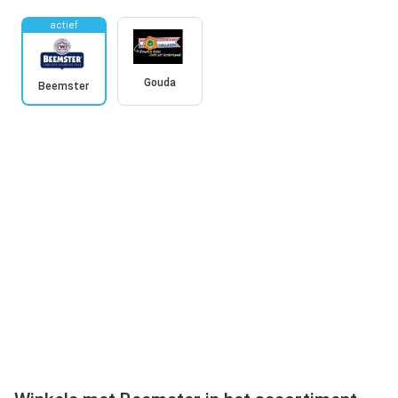
actief
Gouda
Beemster