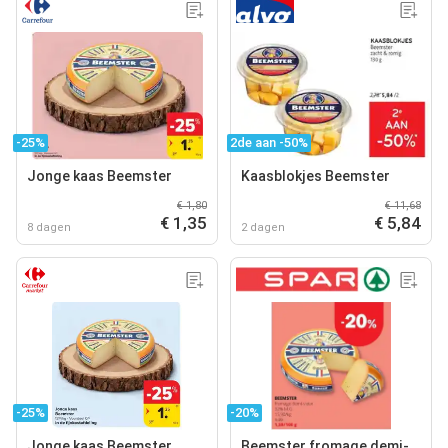
-25%
2de aan -50%
Jonge kaas Beemster
Kaasblokjes Beemster
€ 1,80
€ 11,68
€ 1,35
€ 5,84
8 dagen
2 dagen
-25%
-20%
Jonge kaas Beemster
Beemster fromage demi-