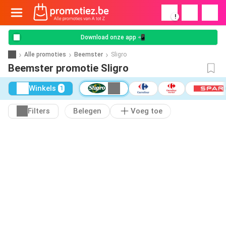
!
Download onze app 📲
Alle promoties
Beemster
Sligro
Beemster promotie Sligro
Winkels
1
Filters
Belegen
Voeg toe