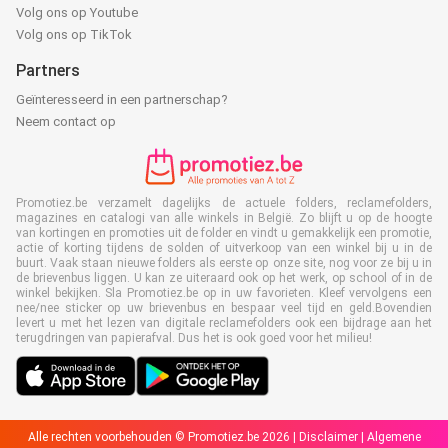
Volg ons op Youtube
Volg ons op TikTok
Partners
Geïnteresseerd in een partnerschap?
Neem contact op
Promotiez.be verzamelt dagelijks de actuele folders, reclamefolders,
magazines en catalogi van alle winkels in België. Zo blijft u op de hoogte
van kortingen en promoties uit de folder en vindt u gemakkelijk een promotie,
actie of korting tijdens de solden of uitverkoop van een winkel bij u in de
buurt. Vaak staan nieuwe folders als eerste op onze site, nog voor ze bij u in
de brievenbus liggen. U kan ze uiteraard ook op het werk, op school of in de
winkel bekijken. Sla Promotiez.be op in uw favorieten. Kleef vervolgens een
nee/nee sticker op uw brievenbus en bespaar veel tijd en geld.Bovendien
levert u met het lezen van digitale reclamefolders ook een bijdrage aan het
terugdringen van papierafval. Dus het is ook goed voor het milieu!
Alle rechten voorbehouden © Promotiez.be 2026 |
Disclaimer
|
Algemene