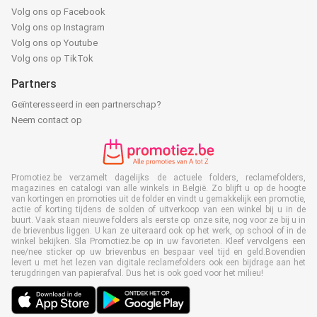
Volg ons op Facebook
Volg ons op Instagram
Volg ons op Youtube
Volg ons op TikTok
Partners
Geïnteresseerd in een partnerschap?
Neem contact op
Promotiez.be verzamelt dagelijks de actuele folders, reclamefolders,
magazines en catalogi van alle winkels in België. Zo blijft u op de hoogte
van kortingen en promoties uit de folder en vindt u gemakkelijk een promotie,
actie of korting tijdens de solden of uitverkoop van een winkel bij u in de
buurt. Vaak staan nieuwe folders als eerste op onze site, nog voor ze bij u in
de brievenbus liggen. U kan ze uiteraard ook op het werk, op school of in de
winkel bekijken. Sla Promotiez.be op in uw favorieten. Kleef vervolgens een
nee/nee sticker op uw brievenbus en bespaar veel tijd en geld.Bovendien
levert u met het lezen van digitale reclamefolders ook een bijdrage aan het
terugdringen van papierafval. Dus het is ook goed voor het milieu!