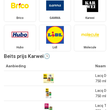
Brico
GAMMA
Karwei
Hubo
Lidl
Molecule
Beits prijs Karwei🕒
Aanbieding
Naam
Lacq Dou
750 ml
Lacq Dou
750 ml
Lacq Tui