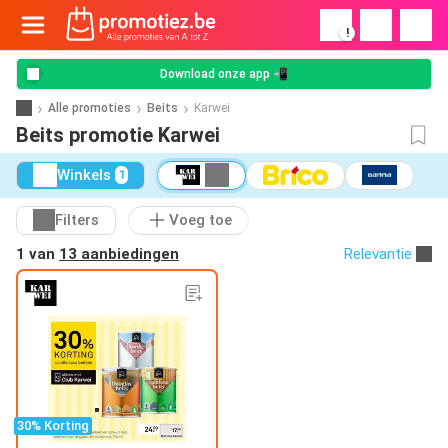
!
Download onze app 📲
Alle promoties
Beits
Karwei
Beits promotie Karwei
Winkels
1
Filters
Voeg toe
1 van
13 aanbiedingen
Relevantie
30% Korting