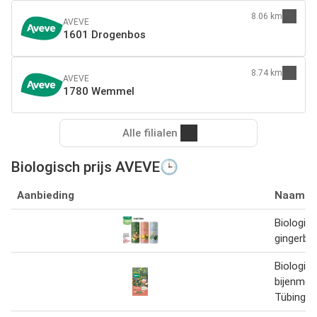
8.06 km
AVEVE
1601 Drogenbos
8.74 km
AVEVE
1780 Wemmel
Alle filialen
Biologisch prijs AVEVE🕒
Aanbieding
Naam
Biologis
gingerbee
Biologis
bijenmen
Tübinger