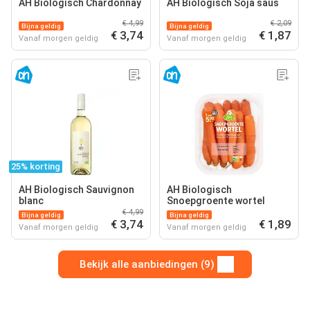
AH Biologisch Chardonnay
AH Biologisch Soja saus
€ 4,99
€ 2,09
Bijna geldig
Bijna geldig
€ 3,74
€ 1,87
Vanaf morgen geldig
Vanaf morgen geldig
25% korting
AH Biologisch Sauvignon
AH Biologisch
blanc
Snoepgroente wortel
€ 4,99
Bijna geldig
Bijna geldig
€ 3,74
€ 1,89
Vanaf morgen geldig
Vanaf morgen geldig
Bekijk alle aanbiedingen (9)