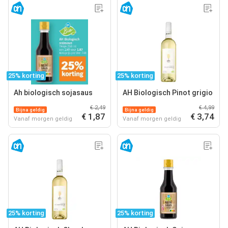
25% korting
25% korting
Ah biologisch sojasaus
AH Biologisch Pinot grigio
€ 2,49
€ 4,99
Bijna geldig
Bijna geldig
€ 1,87
€ 3,74
Vanaf morgen geldig
Vanaf morgen geldig
25% korting
25% korting