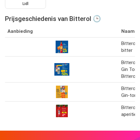
Lidl
Prijsgeschiedenis van Bitterol 🕒
Aanbieding
Naam
Bitterol 
bitter
Bitterol-
Gin Toni
Bitterol 
Bitterol-
Gin-tonic
Bitterol b
aperitief