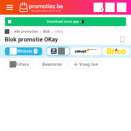
!
Download onze app 📲
Alle promoties
Blok
OKay
Blok promotie OKay
Winkels
1
Filters
Beemster
Voeg toe