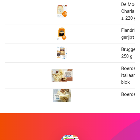
De Moer
Charlata
± 220 g
Flandrien
gerijpt b
Brugge g
250 g
Boerderi
italiaans
blok
Boerderij