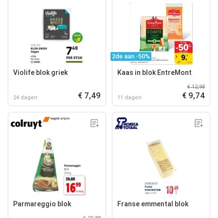
2de aan -50%
Violife blok griek
Kaas in blok EntreMont
€ 12,98
€ 7,49
€ 9,74
24 dagen
11 dagen
Parmareggio blok
Franse emmental blok