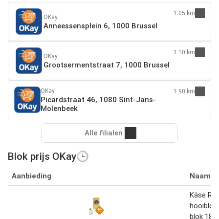
1.05 km
OKay
Anneessensplein 6, 1000 Brussel
1.10 km
OKay
Grootsermentstraat 7, 1000 Brussel
OKay
1.90 km
Picardstraat 46, 1080 Sint-Jans-
Molenbeek
Alle filialen
Blok prijs OKay🕒
Aanbieding
Naam
Käse Reb
hooiblo
blok 180