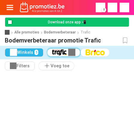
!
Download onze app 📲
Alle promoties
Bodemverbeteraar
Trafic
Bodemverbeteraar promotie Trafic
Winkels
1
Filters
Voeg toe