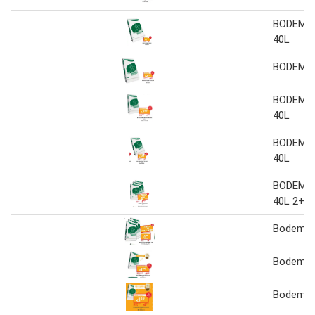
BODEMV
40L
BODEMV
BODEMV
40L
BODEMV
40L
BODEMV
40L 2+1 
Bodemve
Bodemve
Bodemve