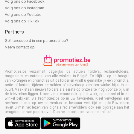
Volg ons op Facebook
Volg ons op Instagram
Volg ons op Youtube
Volg ons op TikTok
Partners
Geïnteresseerd in een partnerschap?
Neem contact op
Promotiez.be verzamelt dagelijks de actuele folders, reclamefolders,
magazines en catalogi van alle winkels in België. Zo blijft u op de hoogte
van kortingen en promoties uit de folder en vindt u gemakkelijk een promotie,
actie of korting tijdens de solden of uitverkoop van een winkel bij u in de
buurt. Vaak staan nieuwe folders als eerste op onze site, nog voor ze bij u in
de brievenbus liggen. U kan ze uiteraard ook op het werk, op school of in de
winkel bekijken. Sla Promotiez.be op in uw favorieten. Kleef vervolgens een
nee/nee sticker op uw brievenbus en bespaar veel tijd en geld.Bovendien
levert u met het lezen van digitale reclamefolders ook een bijdrage aan het
terugdringen van papierafval. Dus het is ook goed voor het milieu!