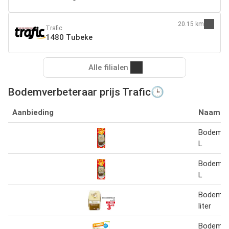
20.15 km
Trafic
1480 Tubeke
Alle filialen
Bodemverbeteraar prijs Trafic🕒
Aanbieding
Naam
Bodemve
L
Bodemve
L
Bodemve
liter
Bodemver