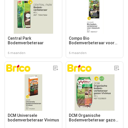
Central Park
Compo Bio
Bodemverbeteraar
Bodemverbeteraar voor
Moestuin
6 maanden
6 maanden
DCM Universele
DCM Organische
bodemverbeteraar Vivimus
Bodemverbeteraar gazon
Vivimus