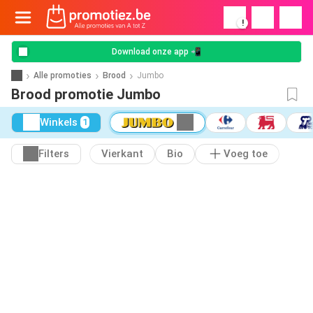
!
Download onze app 📲
Alle promoties
Brood
Jumbo
Brood promotie Jumbo
Winkels
1
Filters
Vierkant
Bio
Voeg toe