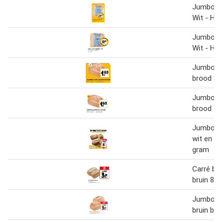
Jumbo T
Wit - Hal
Jumbo T
Wit - Hal
Jumbo ca
brood 80
Jumbo ca
brood
Jumbo ca
wit en br
gram
Carré br
bruin 800
Jumbo ca
bruin br