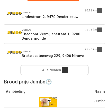
20.13 km
Jumbo
Lindestraat 2, 9470 Denderleeuw
Jumbo
24.35 km
Theodoor Vermijlenstraat 1, 9200
Dendermonde
25.46 km
Jumbo
Brakelsesteenweg 229, 9406 Ninove
Alle filialen
Brood prijs Jumbo🕒
Aanbieding
Naam
Jumbo T