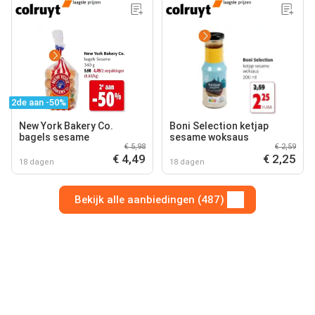
2de aan -50%
New York Bakery Co.
Boni Selection ketjap
bagels sesame
sesame woksaus
€ 5,98
€ 2,59
€ 4,49
€ 2,25
18 dagen
18 dagen
Bekijk alle aanbiedingen (487)