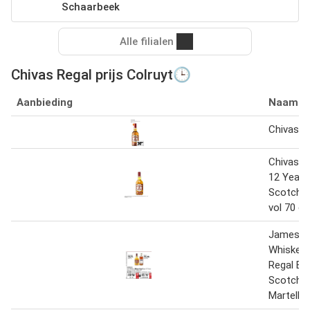
Schaarbeek
Alle filialen
Chivas Regal prijs Colruyt🕒
Aanbieding
Naam
Chivas R
Chivas R
12 Years
Scotch W
vol 70 cl
Jameson 
Whiskey,
Regal Bl
Scotch W
Martell 