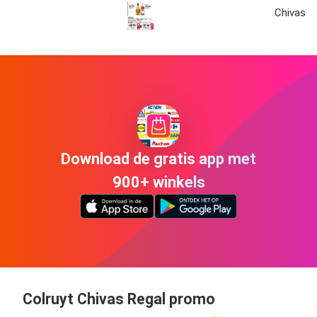
Chivas re
Download de gratis app met
900+ winkels
Colruyt Chivas Regal promo