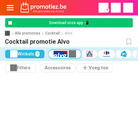
!
Download onze app 📲
Alle promoties
Cocktail
Alvo
Cocktail promotie Alvo
Winkels
1
Filters
Accessoires
Voeg toe