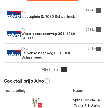
1.99 km
Alvo
Liedtsplein 8, 1030 Schaarbeek
Alvo
2.78 km
Waterloosesteenweg 351, 1060
Brussel
Alvo
3.22 km
Leuvensesteenweg 650, 1030
Schaarbeek
Alle filialen
Cocktail prijs Alvo🕒
Aanbieding
Naam
Spritz Cocktail 43
75 cl 2 + 1 Gratis