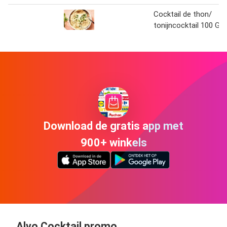
Cocktail de thon/
tonijncocktail 100 G
Download de gratis app met
900+ winkels
Alvo Cocktail promo