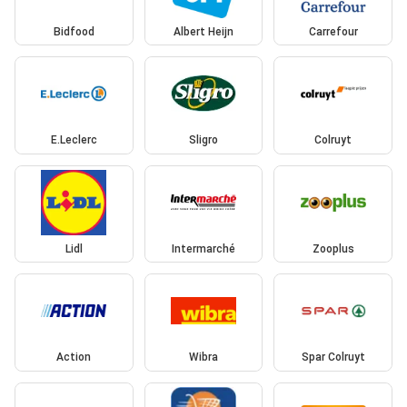
Bidfood
Albert Heijn
Carrefour
E.Leclerc
Sligro
Colruyt
Lidl
Intermarché
Zooplus
Action
Wibra
Spar Colruyt