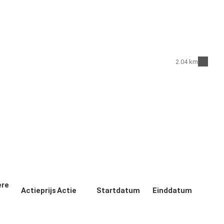
2.04 km
ere
Actieprijs
Actie
Startdatum
Einddatum