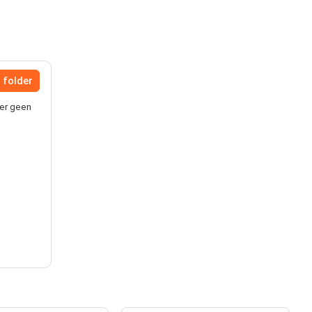
 folder
der geen