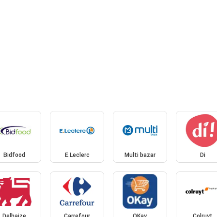
Bidfood
E.Leclerc
Multi bazar
Di
Delhaize
Carrefour
OKay
Colruyt