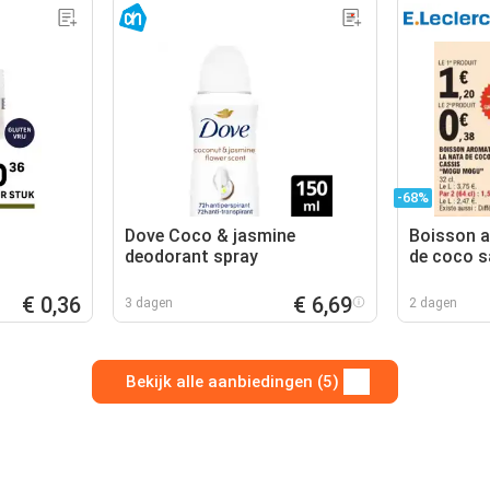
-68%
Dove Coco & jasmine
Boisson a
deodorant spray
de coco s
Mogu"
€ 0,36
€ 6,69
3 dagen
2 dagen
Bekijk alle aanbiedingen (5)