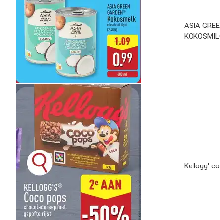
ASIA GRE
KOKOSMILC
Kellogg' c