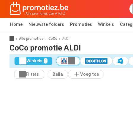
Home
Nieuwste folders
Promoties
Winkels
Categ
Alle promoties
CoCo
ALDI
CoCo promotie ALDI
Winkels
1
Filters
Bella
Voeg toe