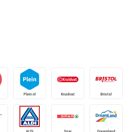
Plein.nl
Kruidvat
Bristol
ALDI
Spar
Dreamland