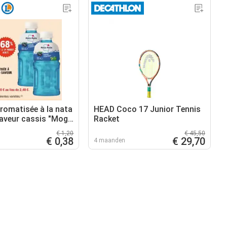
romatisée à la nata
HEAD Coco 17 Junior Tennis
aveur cassis "Mogu
Racket
€ 1,20
€ 45,50
€ 0,38
€ 29,70
4 maanden