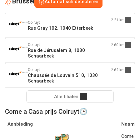
Brussel
Automatisch detecteren
2.21 km
Colruyt
Rue Gray 102, 1040 Etterbeek
Colruyt
2.60 km
Rue de Jérusalem 8, 1030
Schaarbeek
Colruyt
2.62 km
Chaussée de Louvain 510, 1030
Schaarbeek
Alle filialen
Come a Casa prijs Colruyt🕒
Aanbieding
Naam
Come a c