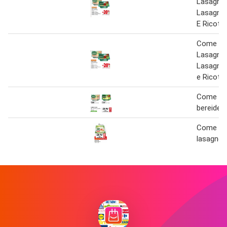
Lasagne
Lasagne 
E Ricott
Come a 
Lasagne
Lasagne 
e Ricott
Come a c
bereide 
Come a 
lasagne 