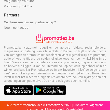
Volg ons op Youtube
Volg ons op TikTok
Partners
Geïnteresseerd in een partnerschap?
Neem contact op
Promotiez.be verzamelt dagelijks de actuele folders, reclamefolders,
magazines en catalogi van alle winkels in België. Zo blijft u op de hoogte
van kortingen en promoties uit de folder en vindt u gemakkelijk een promotie,
actie of korting tijdens de solden of uitverkoop van een winkel bij u in de
buurt. Vaak staan nieuwe folders als eerste op onze site, nog voor ze bij u in
de brievenbus liggen. U kan ze uiteraard ook op het werk, op school of in de
winkel bekijken. Sla Promotiez.be op in uw favorieten. Kleef vervolgens een
nee/nee sticker op uw brievenbus en bespaar veel tijd en geld.Bovendien
levert u met het lezen van digitale reclamefolders ook een bijdrage aan het
terugdringen van papierafval. Dus het is ook goed voor het milieu!
Alle rechten voorbehouden © Promotiez.be 2026 |
Disclaimer
|
Algemene
voorwaarden
|
Privacybeleid
|
Cookiebeleid