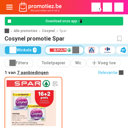
!
Download onze app 📲
Alle promoties
Cosynel
Spar
Cosynel promotie Spar
Winkels
1
Filters
Toiletpapier
Wc
Voeg toe
1 van
7 aanbiedingen
Relevantie