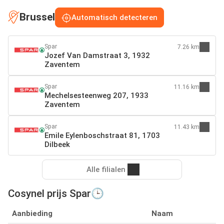
Brussel
Automatisch detecteren
Spar
7.26 km
Jozef Van Damstraat 3, 1932
Zaventem
Spar
11.16 km
Mechelsesteenweg 207, 1933
Zaventem
Spar
11.43 km
Emile Eylenboschstraat 81, 1703
Dilbeek
Alle filialen
Cosynel prijs Spar🕒
Aanbieding
Naam