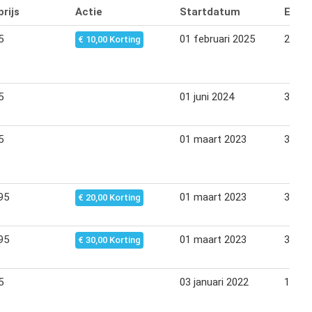
rijs
Actie
Startdatum
Eind
5
01 februari 2025
28 fe
€ 10,00 Korting
5
01 juni 2024
30 jun
5
01 maart 2023
31 ma
95
01 maart 2023
31 ma
€ 20,00 Korting
95
01 maart 2023
31 ma
€ 30,00 Korting
5
03 januari 2022
10 jan