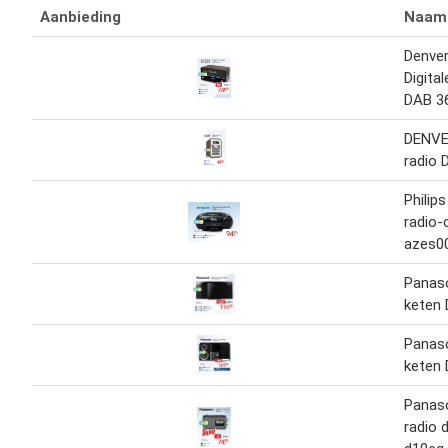
Aanbieding
Naam
Denver
Digital
DAB 3
DENVER
radio
Philips
radio-
azes0
Panaso
keten
Panaso
keten
Panaso
radio 