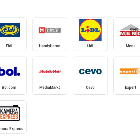
Eldi
HandyHome
Lidl
Meno
Bol.com
MediaMarkt
Cevo
Expert
mera Express