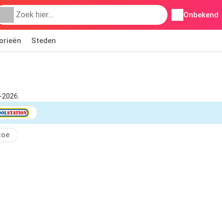
Onbekend
orieën
Steden
-2026.
toe