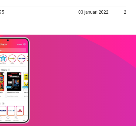
95
03 januari 2022
21 jan