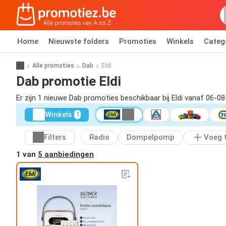
Home
Nieuwste folders
Promoties
Winkels
Categ
Alle promoties
Dab
Eldi
Dab promotie Eldi
Er zijn 1 nieuwe Dab promoties beschikbaar bij Eldi vanaf 06-08
Winkels
1
Filters
Radio
Dompelpomp
Voeg 
1 van
5 aanbiedingen