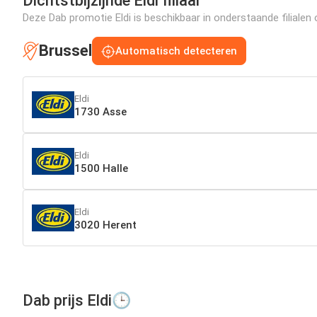
Dichtstbijzijnde Eldi filiaal
Deze Dab promotie Eldi is beschikbaar in onderstaande filialen 
Brussel
Automatisch detecteren
Eldi
1730 Asse
Eldi
1500 Halle
Eldi
3020 Herent
Dab prijs Eldi🕒