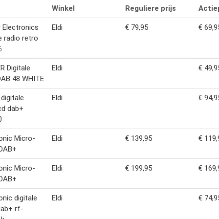
Winkel
Reguliere prijs
Actiep
 Electronics
Eldi
€ 79,95
€ 69,9
e radio retro
6
 Digitale
Eldi
€ 49,9
 DAB 48 WHITE
 digitale
Eldi
€ 94,9
cd dab+
0
nic Micro-
Eldi
€ 139,95
€ 119,
 DAB+
nic Micro-
Eldi
€ 199,95
€ 169,
 DAB+
nic digitale
Eldi
€ 74,9
dab+ rf-