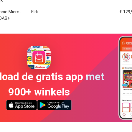
-k
nic Micro-
Eldi
€ 129,
 DAB+
oad de gratis app met
900+ winkels