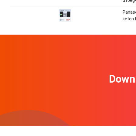
d10eg
Panaso
keten
Downl