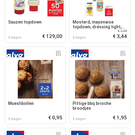
Sauzen topdown
Mosterd, mayonaise
topdown, dressing light,
€ 4,58
mayonaise
€ 129,00
€ 3,44
4 dagen
4 dagen
Mueslibollen
Pittige bbq brioche
broodjes
€ 0,95
€ 1,95
4 dagen
4 dagen