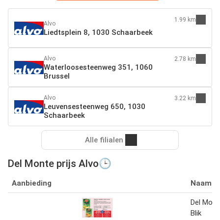
1.99 km
Alvo
Liedtsplein 8, 1030 Schaarbeek
Alvo
2.78 km
Waterloosesteenweg 351, 1060
Brussel
Alvo
3.22 km
Leuvensesteenweg 650, 1030
Schaarbeek
Alle filialen
Del Monte prijs Alvo🕒
Aanbieding
Naam
Del Monte
Blik