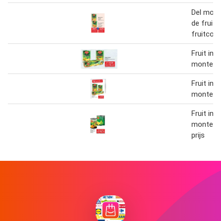
Del mont
de fruits
fruitcock
Fruit in b
monte
Fruit in b
monte
Fruit in b
monte 2e
prijs