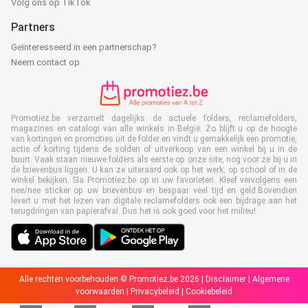
Volg ons op TikTok
Partners
Geïnteresseerd in een partnerschap?
Neem contact op
Promotiez.be verzamelt dagelijks de actuele folders, reclamefolders,
magazines en catalogi van alle winkels in België. Zo blijft u op de hoogte
van kortingen en promoties uit de folder en vindt u gemakkelijk een promotie,
actie of korting tijdens de solden of uitverkoop van een winkel bij u in de
buurt. Vaak staan nieuwe folders als eerste op onze site, nog voor ze bij u in
de brievenbus liggen. U kan ze uiteraard ook op het werk, op school of in de
winkel bekijken. Sla Promotiez.be op in uw favorieten. Kleef vervolgens een
nee/nee sticker op uw brievenbus en bespaar veel tijd en geld.Bovendien
levert u met het lezen van digitale reclamefolders ook een bijdrage aan het
terugdringen van papierafval. Dus het is ook goed voor het milieu!
Alle rechten voorbehouden © Promotiez.be 2026 |
Disclaimer
|
Algemene
voorwaarden
|
Privacybeleid
|
Cookiebeleid