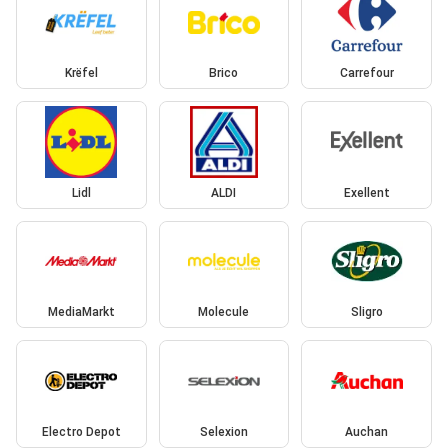
Krëfel
Brico
Carrefour
Lidl
ALDI
Exellent
MediaMarkt
Molecule
Sligro
Electro Depot
Selexion
Auchan