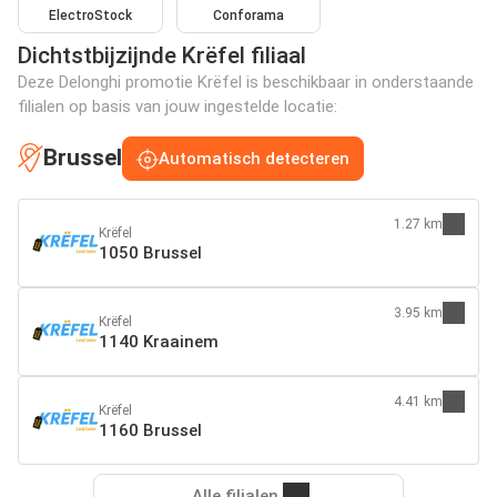
ElectroStock
Conforama
Dichtstbijzijnde Krëfel filiaal
Deze Delonghi promotie Krëfel is beschikbaar in onderstaande
filialen op basis van jouw ingestelde locatie:
Brussel
Automatisch detecteren
1.27 km
Krëfel
1050 Brussel
3.95 km
Krëfel
1140 Kraainem
4.41 km
Krëfel
1160 Brussel
Alle filialen