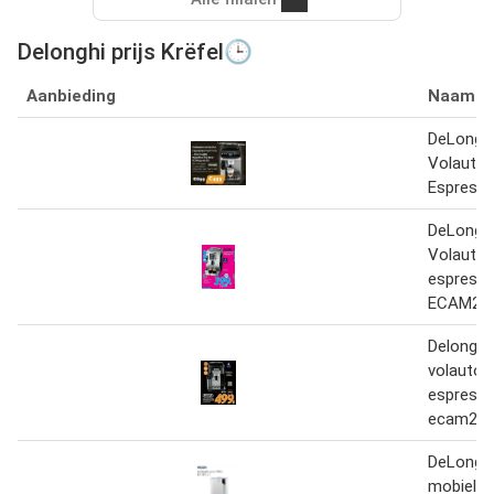
Delonghi prijs Krëfel🕒
Aanbieding
Naam
DeLongh
Volauto
Espress
DeLongh
Volauto
espress
ECAM23.
Delonghi
volautom
espress
ecam22.
DeLonghi
mobiel |