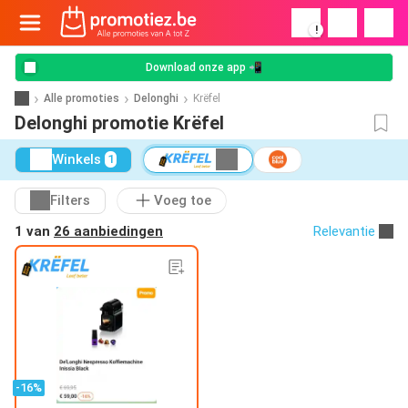
!
Download onze app 📲
Alle promoties
Delonghi
Krëfel
Delonghi promotie Krëfel
Winkels
1
Filters
Voeg toe
1 van
26 aanbiedingen
Relevantie
-16%