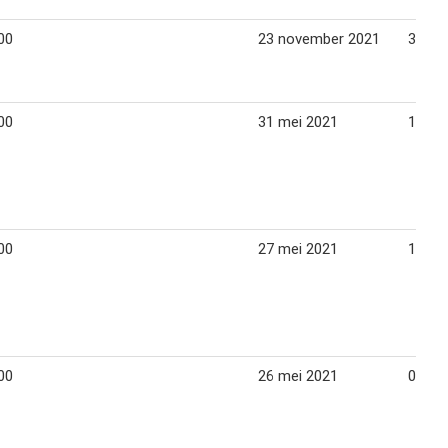
00
23 november 2021
30 no
00
31 mei 2021
14 jun
00
27 mei 2021
10 jun
00
26 mei 2021
09 jun