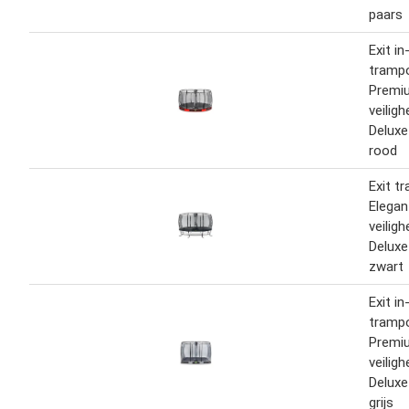
paars
Exit i
trampo
Premi
veilig
Delux
rood
Exit t
Elega
veilig
Delux
zwart
Exit i
trampo
Premi
veilig
Delux
grijs