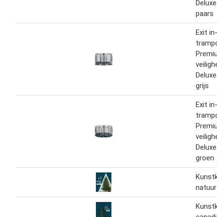
Delux
paars
Exit i
trampo
Premi
veilig
Delux
grijs
Exit i
trampo
Premi
veilig
Delux
groen
Kunst
natuur
Kunst