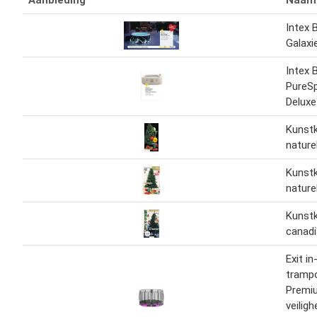
Aanbieding
Naam
Intex 
Galaxi
Intex 
PureS
Deluxe
Kunst
nature
Kunst
nature
Kunst
canadi
Exit i
trampo
Premi
veilig