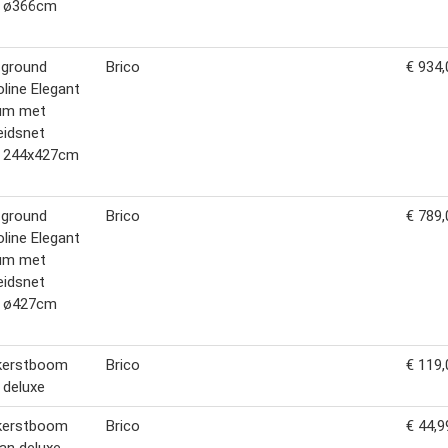
e ø366cm
n-ground
Brico
€ 934,
line Elegant
um met
heidsnet
e 244x427cm
n-ground
Brico
€ 789,
line Elegant
um met
heidsnet
e ø427cm
kerstboom
Brico
€ 119,
 deluxe
kerstboom
Brico
€ 44,9