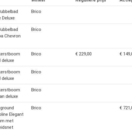
Winkel
Reguliere prijs
Actiep
Bubbelbad
Brico
e Deluxe
Bubbelbad
Brico
pa Chevron
kerstboom
Brico
€ 229,00
€ 149,
l deluxe
kerstboom
Brico
l deluxe
kerstboom
Brico
an deluxe
n-ground
Brico
€ 721,
line Elegant
um met
heidsnet