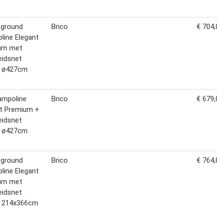
n-ground
Brico
€ 704,
line Elegant
um met
heidsnet
e ø427cm
rampoline
Brico
€ 679,
nt Premium +
heidsnet
e ø427cm
n-ground
Brico
€ 764,
line Elegant
um met
heidsnet
e 214x366cm