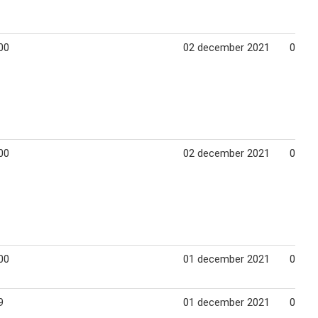
00
02 december 2021
09 de
00
02 december 2021
09 de
00
01 december 2021
08 de
9
01 december 2021
08 de