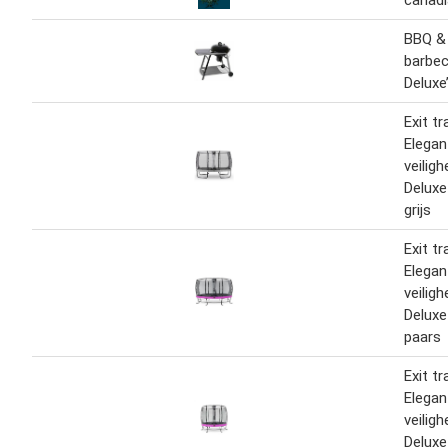
canadi
BBQ & 
barbec
Deluxe
Exit t
Elega
veilig
Delux
grijs
Exit t
Elega
veilig
Delux
paars
Exit t
Elega
veilig
Delux