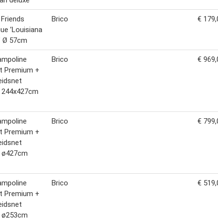
an deluxe
Friends
Brico
€ 179,
ue ’Louisiana
’ Ø 57cm
rampoline
Brico
€ 969,
nt Premium +
heidsnet
e 244x427cm
rampoline
Brico
€ 799,
nt Premium +
heidsnet
e ø427cm
rampoline
Brico
€ 519,
nt Premium +
heidsnet
e ø253cm