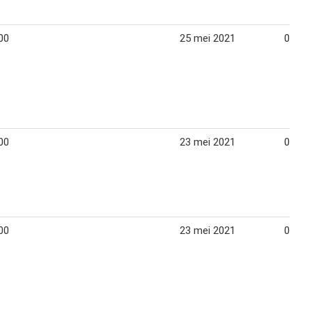
00
25 mei 2021
08 jun
00
23 mei 2021
06 jun
00
23 mei 2021
06 jun