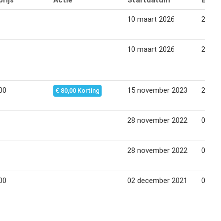
rijs
Actie
Startdatum
Eind
10 maart 2026
28 fe
10 maart 2026
28 fe
00
15 november 2023
27 no
€ 80,00 Korting
28 november 2022
04 de
28 november 2022
04 de
00
02 december 2021
09 de