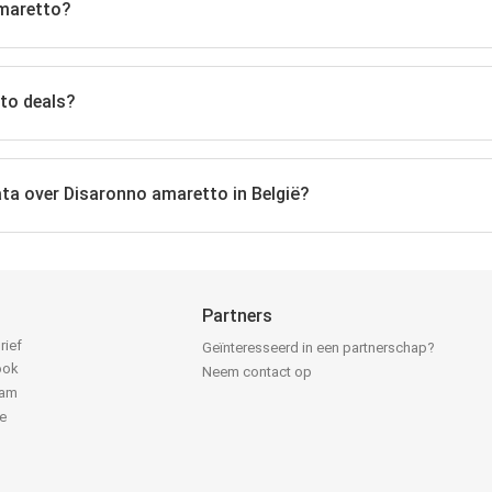
amaretto?
tto deals?
ata over Disaronno amaretto in België?
Partners
rief
Geïnteresseerd in een partnerschap?
ook
Neem contact op
ram
e
k