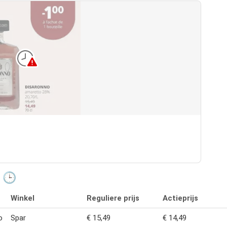
o 🕒
Winkel
Reguliere prijs
Actieprijs
o
Spar
€ 15,49
€ 14,49