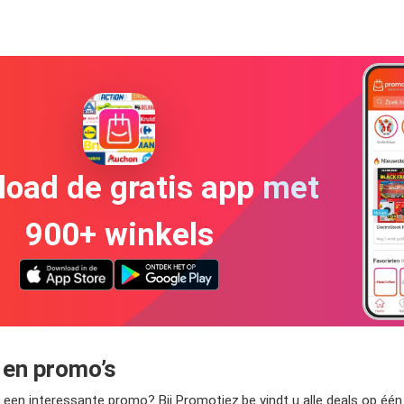
oad de gratis app met
900+ winkels
 en promo’s
n interessante promo? Bij Promotiez.be vindt u alle deals op één pl