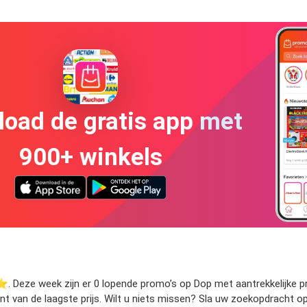
oad de gratis app met
900+ winkels
️. Deze week zijn er 0 lopende promo’s op Dop met aantrekkelijke pr
bent van de laagste prijs. Wilt u niets missen? Sla uw zoekopdracht