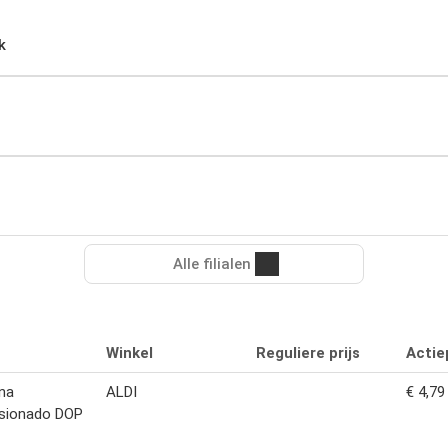
k
Alle filialen
Winkel
Reguliere prijs
Actiep
na
ALDI
€ 4,79
sionado DOP