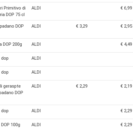
ri Primitivo di
ALDI
€ 6,99
ia DOP 75 cl
 padano DOP
ALDI
€ 3,29
€ 2,95
na DOP 200g
ALDI
€ 4,49
n dop
ALDI
n dop
ALDI
lli geraspte
ALDI
€ 2,29
€ 2,19
 padano DOP
n dop
ALDI
€ 2,29
n DOP 100g
ALDI
€ 2,29