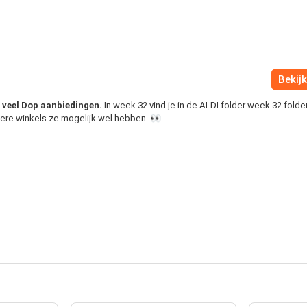
Bekijk
e veel Dop aanbiedingen.
In week 32 vind je in de ALDI folder week 32 fold
dere winkels ze mogelijk wel hebben. 👀