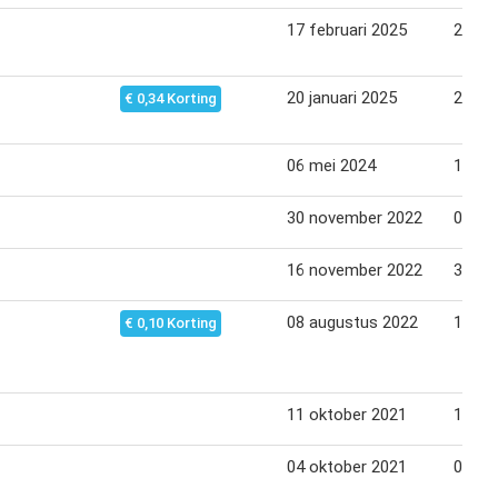
17 februari 2025
22 fe
20 januari 2025
25 jan
€ 0,34 Korting
06 mei 2024
12 me
30 november 2022
05 de
16 november 2022
30 de
08 augustus 2022
13 au
€ 0,10 Korting
11 oktober 2021
18 ok
04 oktober 2021
09 ok