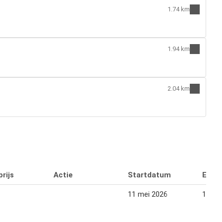
1.74 km
1.94 km
2.04 km
rijs
Actie
Startdatum
Eind
11 mei 2026
16 me