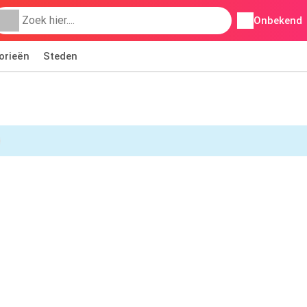
Onbekend
orieën
Steden