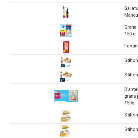
Ballatu
Mandur
Grana
150 g
Fonti
Stilto
Stilto
D'ante
grana
150g
Stilto
Stilto