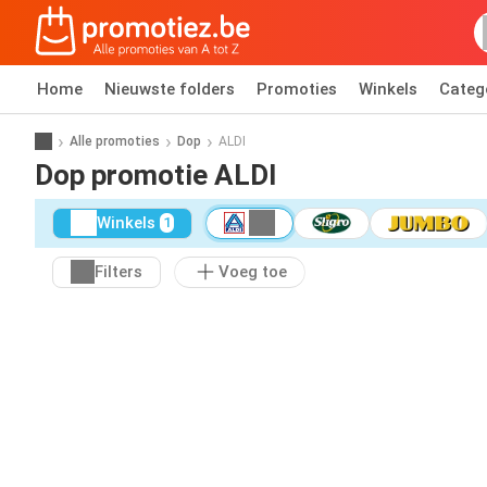
Home
Nieuwste folders
Promoties
Winkels
Categ
Alle promoties
Dop
ALDI
Dop promotie ALDI
Winkels
1
Filters
Voeg toe