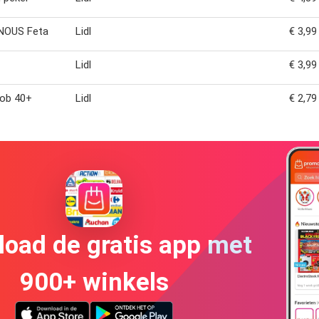
NOUS Feta
Lidl
€ 3,99
Lidl
€ 3,99
Bob 40+
Lidl
€ 2,79
oad de gratis app met
900+ winkels