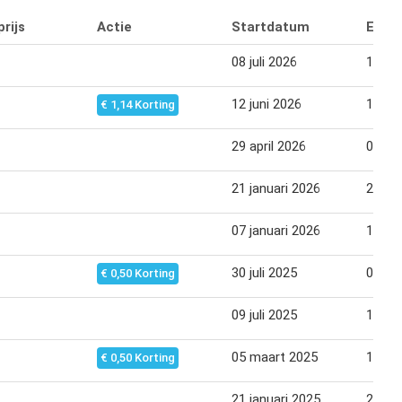
rijs
Actie
Startdatum
Eind
08 juli 2026
11 jul
12 juni 2026
13 jun
€ 1,14 Korting
29 april 2026
02 me
21 januari 2026
27 jan
07 januari 2026
13 jan
30 juli 2025
05 au
€ 0,50 Korting
09 juli 2025
15 jul
05 maart 2025
11 ma
€ 0,50 Korting
21 januari 2025
28 jan