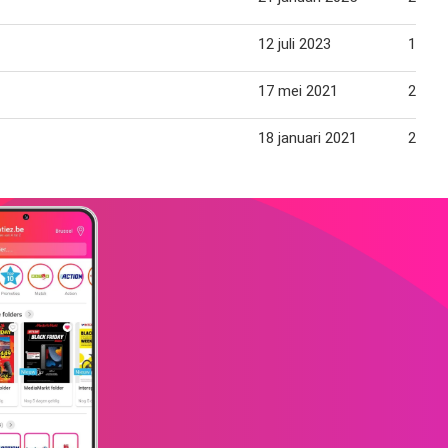
12 juli 2023
18 jul
17 mei 2021
22 me
18 januari 2021
23 jan