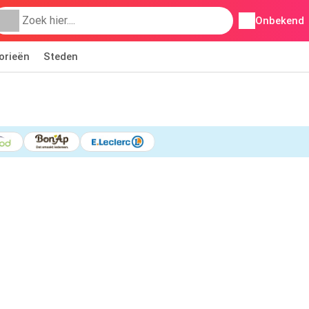
Onbekend
orieën
Steden