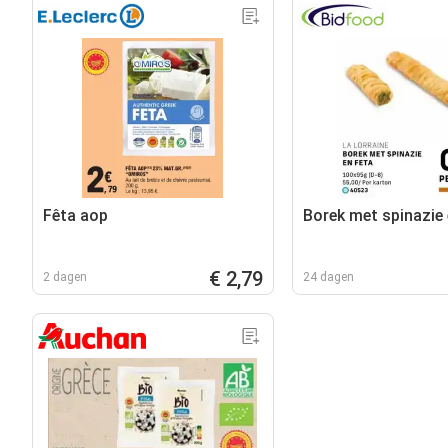
Fêta aop
Borek met spinazie 
€ 2,79
2 dagen
24 dagen