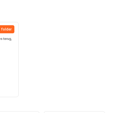
 folder
es terug,