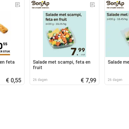
en feta
Salade met scampi, feta en
Salade met
fruit
€ 0,55
€ 7,99
26 dagen
26 dagen