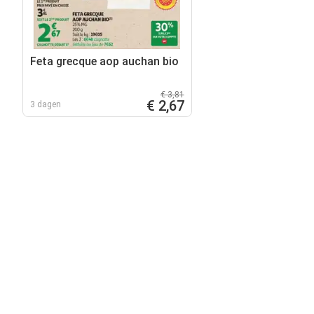
Feta grecque aop auchan bio
€ 3,81
€ 2,67
3 dagen