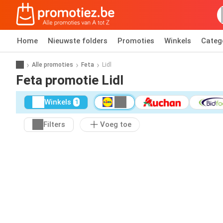
Home
Nieuwste folders
Promoties
Winkels
Categ
Alle promoties
Feta
Lidl
Feta promotie Lidl
Winkels
1
Filters
Voeg toe