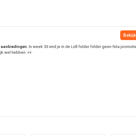
Bekijk
ta aanbiedingen.
In week 33 vind je in de Lidl folder folder geen feta promoti
ijk wel hebben. 👀