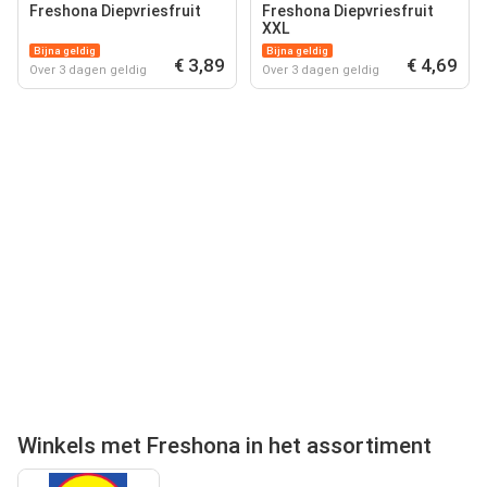
Freshona Diepvriesfruit
Freshona Diepvriesfruit
XXL
Bijna geldig
Bijna geldig
€ 3,89
€ 4,69
Over 3 dagen geldig
Over 3 dagen geldig
Winkels met Freshona in het assortiment