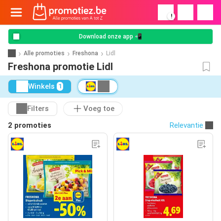
!
Download onze app 📲
Alle promoties
Freshona
Lidl
Freshona promotie Lidl
Winkels
1
Filters
Voeg toe
2 promoties
Relevantie