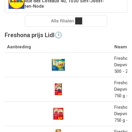
Rue des Coteaux 40, 1030 Sint-Joost-
ten-Node
Alle filialen
Freshona prijs Lidl🕒
Aanbieding
Naam
Freshon
Diepvries
500 - 2 x
Freshon
Diepvries
750 g - 1
Freshon
Diepvries
750 g - 1
Freshon