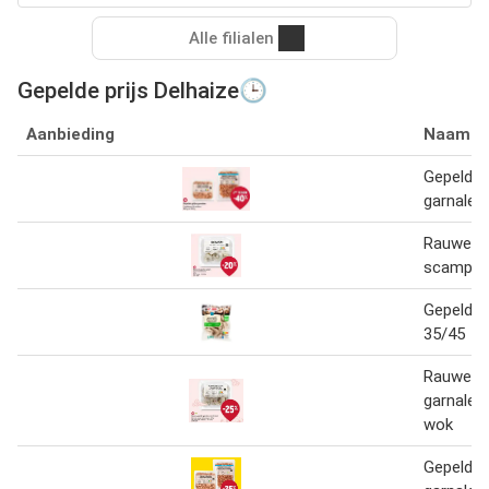
Alle filialen
Gepelde prijs Delhaize🕒
Aanbieding
Naam
Gepelde g
garnalen
Rauwe en
scampi's
Gepelde 
35/45
Rauwe, g
garnalen
wok
Gepelde g