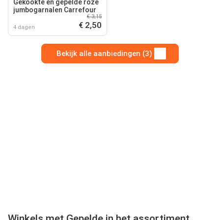
Gekookte en gepelde roze
jumbogarnalen Carrefour
€ 3,15
€ 2,50
4 dagen
Bekijk alle aanbiedingen (3)
Winkels met Gepelde in het assortiment