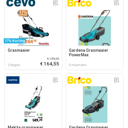
17% Korting
Grasmaaier
Gardena Grasmaaier
PowerMax
€ 199,05
€ 164,55
2 dagen
6 maanden
Makita grasmaaier
Gardena Grasmaaier