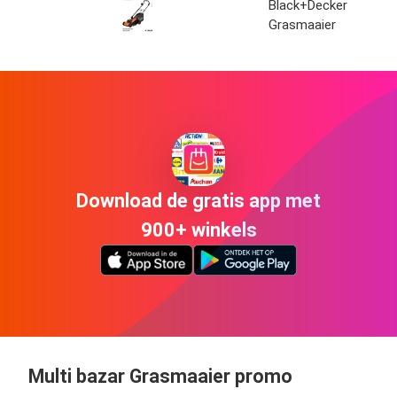
Black+Decker
Grasmaaier
Download de gratis app met
900+ winkels
Multi bazar Grasmaaier promo