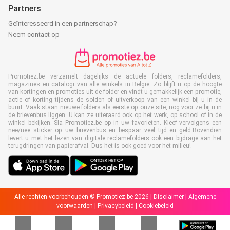
Partners
Geïnteresseerd in een partnerschap?
Neem contact op
Promotiez.be verzamelt dagelijks de actuele folders, reclamefolders,
magazines en catalogi van alle winkels in België. Zo blijft u op de hoogte
van kortingen en promoties uit de folder en vindt u gemakkelijk een promotie,
actie of korting tijdens de solden of uitverkoop van een winkel bij u in de
buurt. Vaak staan nieuwe folders als eerste op onze site, nog voor ze bij u in
de brievenbus liggen. U kan ze uiteraard ook op het werk, op school of in de
winkel bekijken. Sla Promotiez.be op in uw favorieten. Kleef vervolgens een
nee/nee sticker op uw brievenbus en bespaar veel tijd en geld.Bovendien
levert u met het lezen van digitale reclamefolders ook een bijdrage aan het
terugdringen van papierafval. Dus het is ook goed voor het milieu!
Alle rechten voorbehouden © Promotiez.be 2026 |
Disclaimer
|
Algemene
voorwaarden
|
Privacybeleid
|
Cookiebeleid