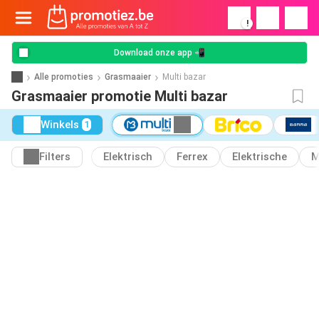
!
Download onze app 📲
Alle promoties
Grasmaaier
Multi bazar
Grasmaaier promotie Multi bazar
Winkels
1
Filters
Elektrisch
Ferrex
Elektrische
M