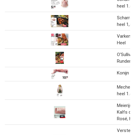
heel 1.5 
Scharrel
heel 1,5 k
Varkensb
Heel
O'Sulliva
Runderba
Konijn he
Mechels
heel 1.5 
Meierijs
Kalfs du
Rosé, hee
Verstege