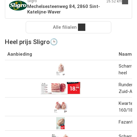
Sligro
26.52 km
Mechelsesteenweg 84, 2860 Sint-
Katelijne-Waver
Alle filialen
Heel prijs Sligro🕒
Aanbieding
Naam
Scharrel
heel
Runderri
Zuid-Ame
Kwartel H
160/180 
Fazant H
Scharrel