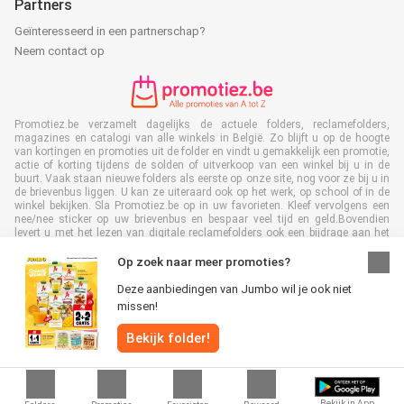
Partners
Geïnteresseerd in een partnerschap?
Neem contact op
Promotiez.be verzamelt dagelijks de actuele folders, reclamefolders,
magazines en catalogi van alle winkels in België. Zo blijft u op de hoogte
van kortingen en promoties uit de folder en vindt u gemakkelijk een promotie,
actie of korting tijdens de solden of uitverkoop van een winkel bij u in de
buurt. Vaak staan nieuwe folders als eerste op onze site, nog voor ze bij u in
de brievenbus liggen. U kan ze uiteraard ook op het werk, op school of in de
winkel bekijken. Sla Promotiez.be op in uw favorieten. Kleef vervolgens een
nee/nee sticker op uw brievenbus en bespaar veel tijd en geld.Bovendien
levert u met het lezen van digitale reclamefolders ook een bijdrage aan het
terugdringen van papierafval. Dus het is ook goed voor het milieu!
Op zoek naar meer promoties?
Deze aanbiedingen van Jumbo wil je ook niet
missen!
Alle rechten voorbehouden © Promotiez.be 2026 |
Disclaimer
|
Algemene
Bekijk folder!
voorwaarden
|
Privacybeleid
|
Cookiebeleid
Bekijk in App