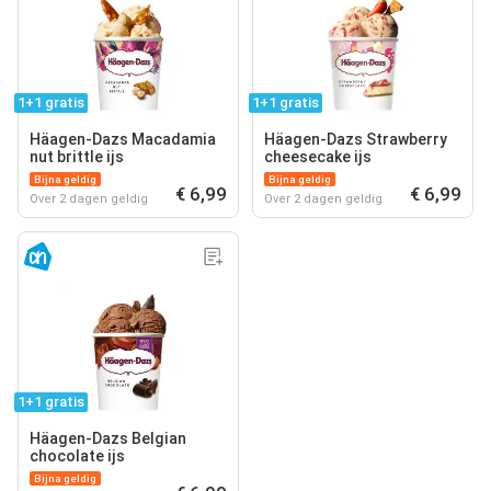
1+1 gratis
1+1 gratis
Häagen-Dazs Macadamia
Häagen-Dazs Strawberry
nut brittle ijs
cheesecake ijs
Bijna geldig
Bijna geldig
€ 6,99
€ 6,99
Over 2 dagen geldig
Over 2 dagen geldig
1+1 gratis
Häagen-Dazs Belgian
chocolate ijs
Bijna geldig