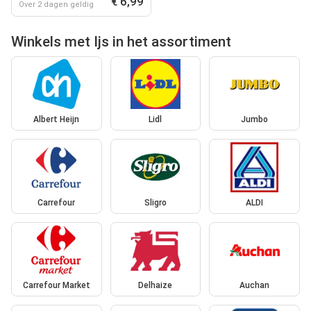
€ 6,99
Over 2 dagen geldig
Winkels met Ijs in het assortiment
Albert Heijn
Lidl
Jumbo
Carrefour
Sligro
ALDI
Carrefour Market
Delhaize
Auchan