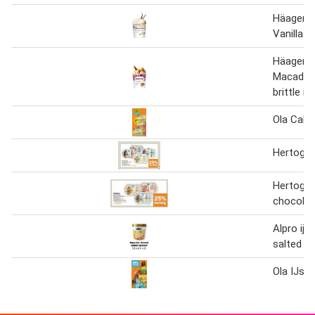
Häagen-
Vanilla ij
Häagen-
Macadam
brittle ijs
Ola Calip
Hertog Ij
Hertog ij
chocola
Alpro ijs
salted c
Ola IJs