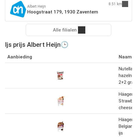
8.51 km
Albert Heijn
Hoogstraat 179, 1930 Zaventem
Alle filialen
Ijs prijs Albert Heijn🕒
Aanbieding
Naam
Nutella I
hazelnoo
2+2 grat
Häagen-
Strawber
cheeseca
Häagen-
Belgian 
ijs