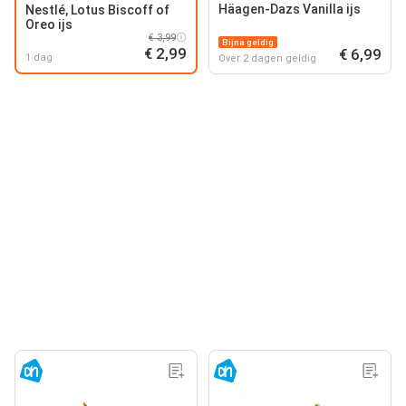
Häagen-Dazs Vanilla ijs
Nestlé, Lotus Biscoff of
Oreo ijs
€ 3,99
Bijna geldig
€ 2,99
€ 6,99
1 dag
Over 2 dagen geldig