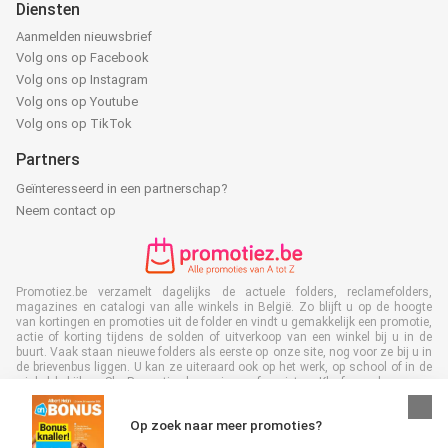
Diensten
Aanmelden nieuwsbrief
Volg ons op Facebook
Volg ons op Instagram
Volg ons op Youtube
Volg ons op TikTok
Partners
Geïnteresseerd in een partnerschap?
Neem contact op
Promotiez.be verzamelt dagelijks de actuele folders, reclamefolders,
magazines en catalogi van alle winkels in België. Zo blijft u op de hoogte
van kortingen en promoties uit de folder en vindt u gemakkelijk een promotie,
actie of korting tijdens de solden of uitverkoop van een winkel bij u in de
buurt. Vaak staan nieuwe folders als eerste op onze site, nog voor ze bij u in
de brievenbus liggen. U kan ze uiteraard ook op het werk, op school of in de
winkel bekijken. Sla Promotiez.be op in uw favorieten. Kleef vervolgens een
nee/nee sticker op uw brievenbus en bespaar veel tijd en geld.Bovendien
levert u met het lezen van digitale reclamefolders ook een bijdrage aan het
Op zoek naar meer promoties?
terugdringen van papierafval. Dus het is ook goed voor het milieu!