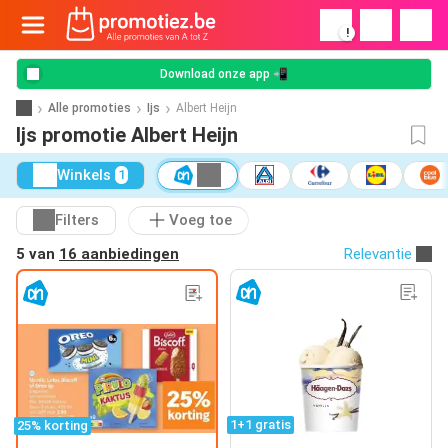
!
Download onze app 📲
Alle promoties
Ijs
Albert Heijn
Ijs promotie Albert Heijn
Winkels
1
Filters
Voeg toe
5 van
16 aanbiedingen
Relevantie
1+1 gratis
25% korting