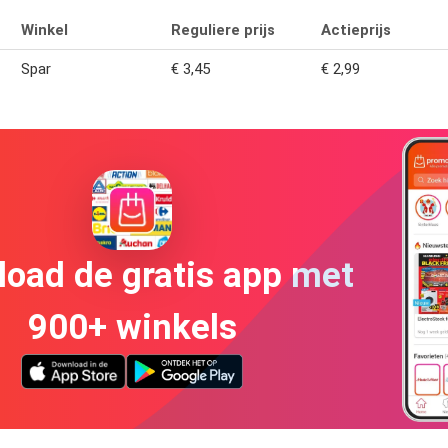
Winkel
Reguliere prijs
Actieprijs
Spar
€ 3,45
€ 2,99
oad de gratis app met
900+ winkels