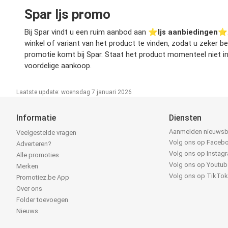
Spar Ijs promo
Bij Spar vindt u een ruim aanbod aan ⭐️
Ijs aanbiedingen
⭐️.
winkel of variant van het product te vinden, zodat u zeker b
promotie komt bij Spar. Staat het product momenteel niet in
voordelige aankoop.
Laatste update: woensdag 7 januari 2026
Informatie
Diensten
Aanmelden nieuwsb
Veelgestelde vragen
Volg ons op Faceb
Adverteren?
Volg ons op Instag
Alle promoties
Volg ons op Youtub
Merken
Volg ons op TikTo
Promotiez.be App
Over ons
Folder toevoegen
Nieuws