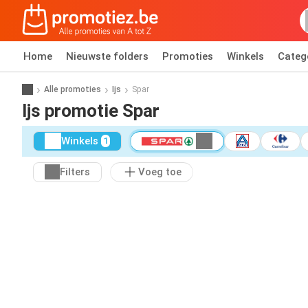
Home
Nieuwste folders
Promoties
Winkels
Categ
Alle promoties
Ijs
Spar
Ijs promotie Spar
Winkels
1
Filters
Voeg toe