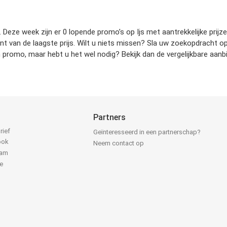
 Deze week zijn er 0 lopende promo’s op Ijs met aantrekkelijke prijz
ent van de laagste prijs. Wilt u niets missen? Sla uw zoekopdracht 
 promo, maar hebt u het wel nodig? Bekijk dan de vergelijkbare aan
Partners
rief
Geïnteresseerd in een partnerschap?
ook
Neem contact op
ram
e
k