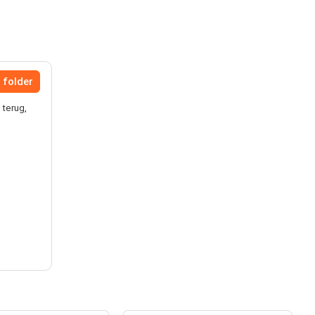
 folder
 terug,