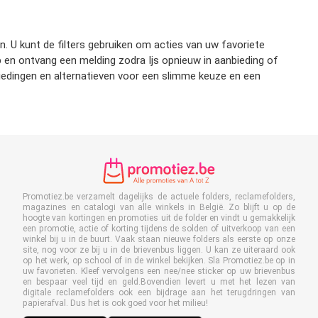
en. U kunt de filters gebruiken om acties van uw favoriete
op en ontvang een melding zodra Ijs opnieuw in aanbieding of
biedingen en alternatieven voor een slimme keuze en een
Promotiez.be verzamelt dagelijks de actuele folders, reclamefolders,
magazines en catalogi van alle winkels in België. Zo blijft u op de
hoogte van kortingen en promoties uit de folder en vindt u gemakkelijk
een promotie, actie of korting tijdens de solden of uitverkoop van een
winkel bij u in de buurt. Vaak staan nieuwe folders als eerste op onze
site, nog voor ze bij u in de brievenbus liggen. U kan ze uiteraard ook
op het werk, op school of in de winkel bekijken. Sla Promotiez.be op in
uw favorieten. Kleef vervolgens een nee/nee sticker op uw brievenbus
en bespaar veel tijd en geld.Bovendien levert u met het lezen van
digitale reclamefolders ook een bijdrage aan het terugdringen van
papierafval. Dus het is ook goed voor het milieu!