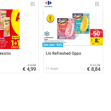
2de aan -50%
 exotic
IJs Refreshed Oppo
€ 9,98
€ 11,78
€ 4,99
€ 8,84
11 dagen