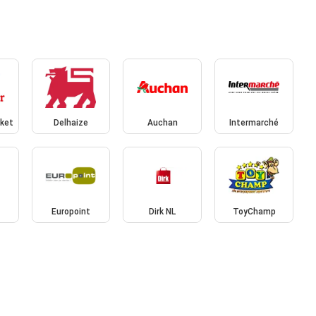
rket
Delhaize
Auchan
Intermarché
t
Europoint
Dirk NL
ToyChamp