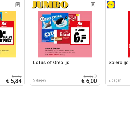
Lotus of Oreo ijs
Solero ijs
€ 7,78
€ 7,98
€ 5,84
€ 6,00
5 dagen
2 dagen