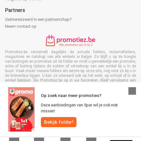
Partners
Geïnteresseerd in een partnerschap?
Neem contact op
Promotiez.be verzamelt dagelijks de actuele folders, reclamefolders,
magazines en catalogi van alle winkels in België. Zo blijft u op de hoogte
van kortingen en promoties uit de folder en vindt u gemakkelijk een promotie,
actie of korting tijdens de solden of uitverkoop van een winkel bij u in de
buurt. Vaak staan nieuwe folders als eerste op onze site, nog voor ze bij u in
de brievenbus liggen. U kan ze uiteraard ook op het werk, op school of in de
winkel bekijken. Sla Promotiez.be op in uw favorieten. Kleef vervolgens een
nee/nee sticker op uw brievenbus en bespaar veel tijd en geld.Bovendien
levert u met het lezen van digitale reclamefolders ook een bijdrage aan het
terugdringen van papierafval. Dus het is ook goed voor het milieu!
Op zoek naar meer promoties?
Deze aanbiedingen van Spar wil je ook niet
missen!
Bekijk folder!
Alle rechten voorbehouden © Promotiez.be 2026 |
Disclaimer
|
Algemene
voorwaarden
|
Privacybeleid
|
Cookiebeleid