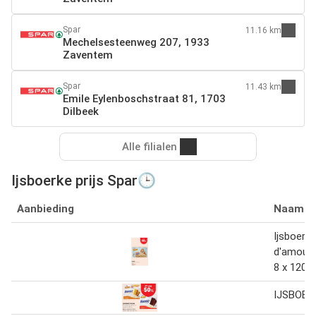
Spar
11.16 km
Mechelsesteenweg 207, 1933
Zaventem
Spar
11.43 km
Emile Eylenboschstraat 81, 1703
Dilbeek
Alle filialen
Ijsboerke prijs Spar🕒
Aanbieding
Naam
Ijsboerk
d'amour 
8 x 120 
IJSBOER