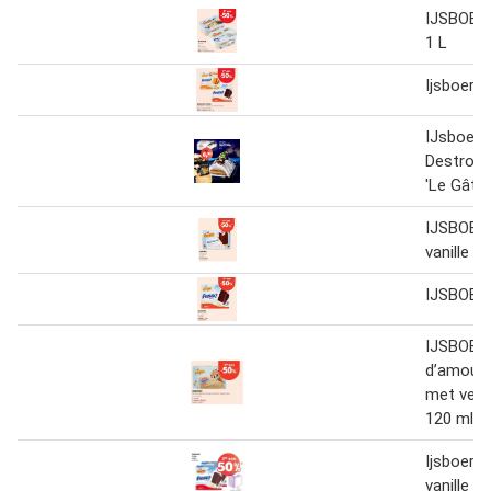
IJSBOER
1 L
Ijsboerke
IJsboerk
Destroop
'Le Gâte
IJSBOER
vanille 1
IJSBOER
IJSBOER
d’amour 
met vers
120 ml
Ijsboerke
vanille 9