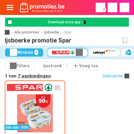
!
Download onze app 📲
Alle promoties
Ijsboerke
Spar
Ijsboerke promotie Spar
Winkels
1
Filters
Ijsstronk
Voeg toe
1 van
7 aanbiedingen
Relevantie
2de aan -50%