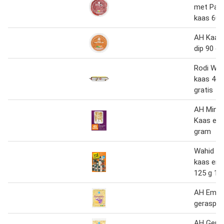
met Par
kaas 60 
AH Kaas 
dip 90 g 
Rodi Wor
kaas 400
gratis
AH Mini 
Kaas en
gram
Wahid vl
kaas en d
125 g 1+
AH Emme
geraspte
AH Geras