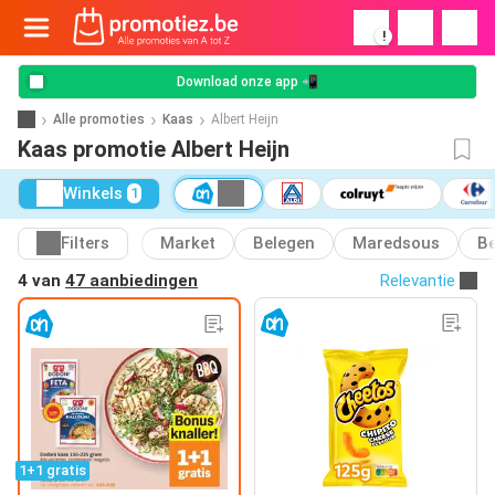
!
Download onze app 📲
Alle promoties
Kaas
Albert Heijn
Kaas promotie Albert Heijn
Winkels
1
Filters
Market
Belegen
Maredsous
B
4 van
47 aanbiedingen
Relevantie
1+1 gratis