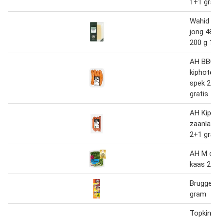
1+1 grat
Wahid G
jong 48+
200 g 1+
AH BBQ s
kiphotdo
spek 280
gratis
AH Kip h
zaanland
2+1 grat
AH M orz
kaas 270
Brugge k
gram
Topking