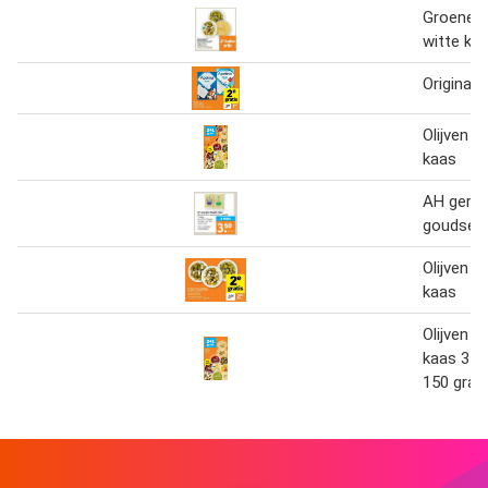
Groene o
witte ka
Original 
Olijven m
kaas
AH gera
goudse 
Olijven m
kaas
Olijven m
kaas 3 b
150 gra