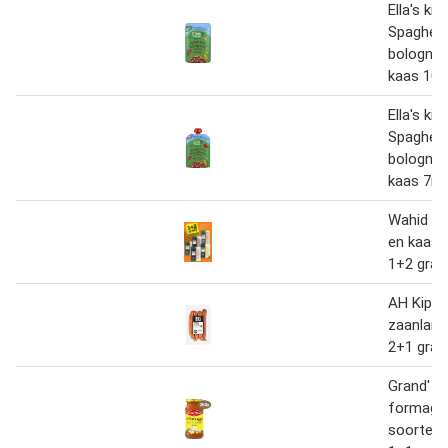
Ella's kit
Spaghett
bologne
kaas 10
Ella's kit
Spaghett
bologne
kaas 7m+
Wahid vl
en kaas 
1+2 grat
AH Kip h
zaanland
2+1 grat
Grand' Ita
formaggi
soorten 