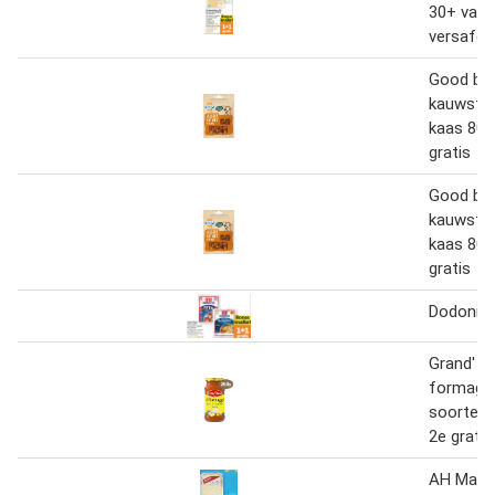
30+ van 
versafde
Good boy
kauwstic
kaas 80 
gratis
Good boy
kauwstic
kaas 80 
gratis
Dodoni k
Grand' Ita
formaggi
soorten 
2e gratis
AH Maca