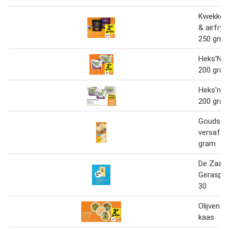
Kwekkeb
& airfry
250 gm 2
Heks'N K
200 gram
Heks'n k
200 gra
Goudse k
versafde
gram
De Zaan
Geraspte
30
Olijven m
kaas