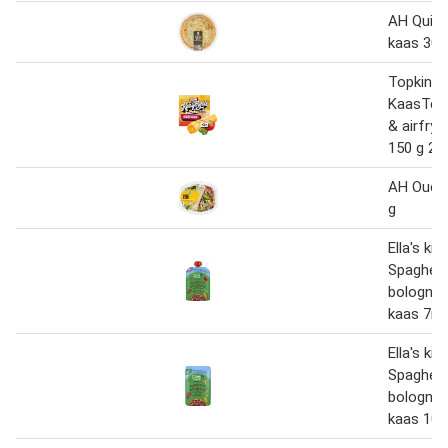
AH Quich
kaas 300 
Topking
KaasTen
& airfryer
150 g 2e 
AH Oude 
g
Ella's kit
Spaghett
bologne
kaas 7m+
Ella's kit
Spaghett
bologne
kaas 10