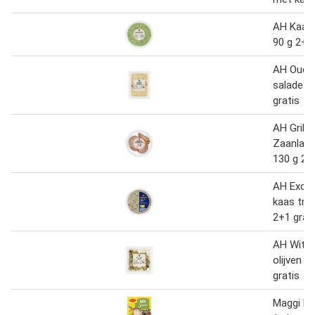
AH Kaas 
90 g 2+1 
AH Oude 
salade 1
gratis
AH Grill
Zaanland
130 g 2+
AH Excel
kaas truf
2+1 grat
AH Witte
olijven 1
gratis
Maggi Ka