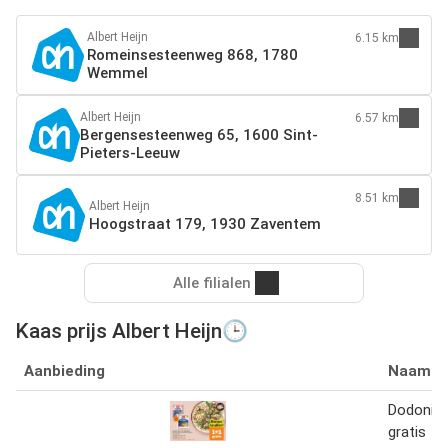
Albert Heijn
6.15 km
Romeinsesteenweg 868, 1780
Wemmel
Albert Heijn
6.57 km
Bergensesteenweg 65, 1600 Sint-
Pieters-Leeuw
8.51 km
Albert Heijn
Hoogstraat 179, 1930 Zaventem
Alle filialen
Kaas prijs Albert Heijn🕒
Aanbieding
Naam
Dodoni k
gratis