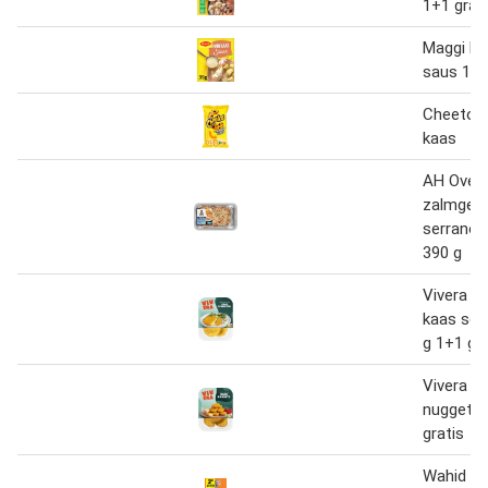
1+1 grat
Maggi H
saus 1+1
Cheetos 
kaas
AH Oven
zalmgeb
serrano 
390 g
Vivera V
kaas sch
g 1+1 gra
Vivera K
nuggets 
gratis
Wahid vl