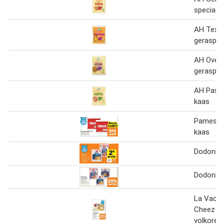
speciaal
AH Tex-
geraspte
AH Oveng
geraspte
AH Pasta
kaas
Pamesell
kaas
Dodoni k
Dodoni k
La Vache 
Cheez D!
volkoren