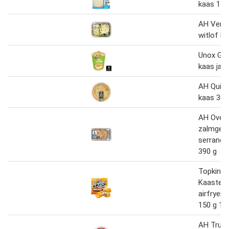
kaas 1 k
AH Verse
witlof h
Unox Go
kaas jal
AH Quich
kaas 300
AH Oven
zalmgeb
serrano 
390 g
Topking
Kaasteng
airfryer 
150 g 1+
AH Truff