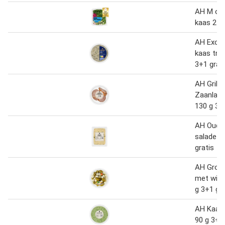
AH M orz
kaas 270
AH Excel
kaas truf
3+1 grat
AH Grill
Zaanland
130 g 3+
AH Oude 
salade 1
gratis
AH Groen
met witt
g 3+1 gra
AH Kaas 
90 g 3+1 