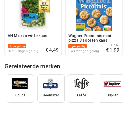
AH M orzo witte kaas
Wagner Piccolinis mini
pizza 3 soorten kaas
€ 3,59
Bijna geldig
Bijna geldig
€ 4,49
€ 1,99
Over 2 dagen geldig
Over 2 dagen geldig
Gerelateerde merken
Gouda
Beemster
Leffe
Jupiler