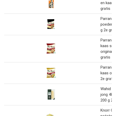
en kaas 
gratis
Parrano 
poeder r
g 2e grat
Parrano 
kaas sni
originale
gratis
Parrano 
kaas orig
2e gratis
Wahid G
jong 48+
200 g 2e 
Knorr G