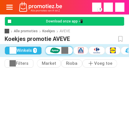
!
Download onze app 📲
Alle promoties
Koekjes
AVEVE
Koekjes promotie AVEVE
Winkels
1
Filters
Market
Rioba
Voeg toe