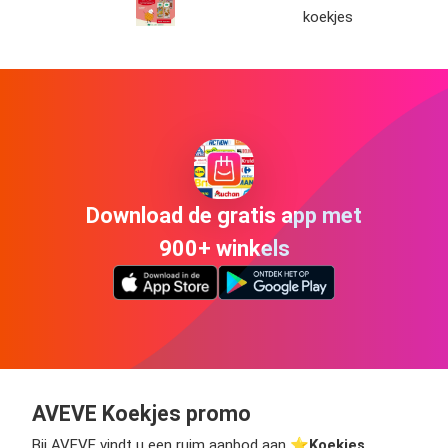
koekjes
Download de gratis app met
900+ winkels
AVEVE Koekjes promo
Bij AVEVE vindt u een ruim aanbod aan ⭐️
Koekjes