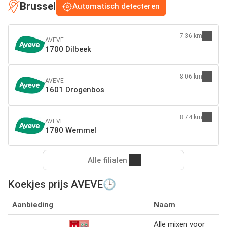
Brussel
Automatisch detecteren
7.36 km
AVEVE
1700 Dilbeek
8.06 km
AVEVE
1601 Drogenbos
8.74 km
AVEVE
1780 Wemmel
Alle filialen
Koekjes prijs AVEVE🕒
Aanbieding
Naam
Alle mixen voor