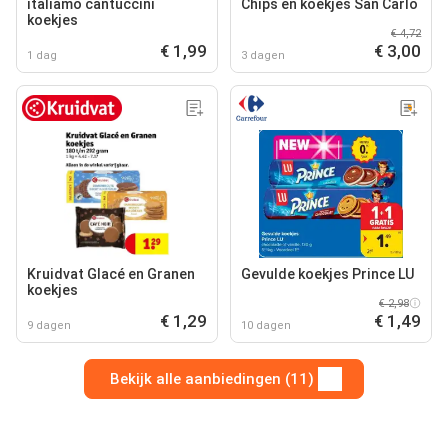
italiamo cantuccini
Chips en koekjes San Carlo
koekjes
€ 4,72
€ 1,99
€ 3,00
1 dag
3 dagen
Kruidvat Glacé en Granen
Gevulde koekjes Prince LU
koekjes
€ 2,98
€ 1,29
€ 1,49
9 dagen
10 dagen
Bekijk alle aanbiedingen (11)