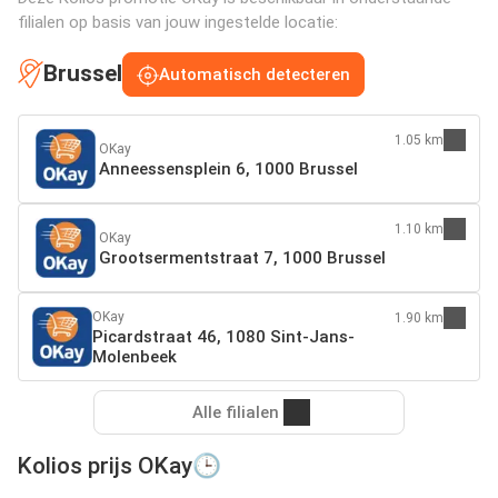
filialen op basis van jouw ingestelde locatie:
Brussel
Automatisch detecteren
1.05 km
OKay
Anneessensplein 6, 1000 Brussel
1.10 km
OKay
Grootsermentstraat 7, 1000 Brussel
OKay
1.90 km
Picardstraat 46, 1080 Sint-Jans-
Molenbeek
Alle filialen
Kolios prijs OKay🕒