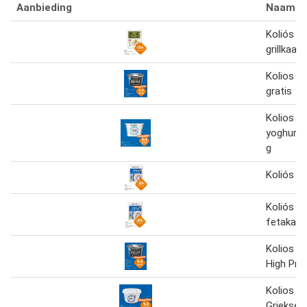
Aanbieding
Naam
Koliós H
grillkaas
Kolios 2
gratis
Kolios G
yoghurt 
g
Koliós 2
Koliós G
fetakaas
Kolios H
High Pro
Kolios a
Griekse 