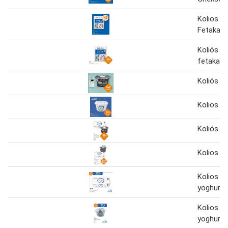
Kolios G
Fetakaas
Koliós G
fetakaas
Koliós
Kolios
Koliós
Kolios
Kolios gr
yoghurt 
Kolios G
yoghurt 