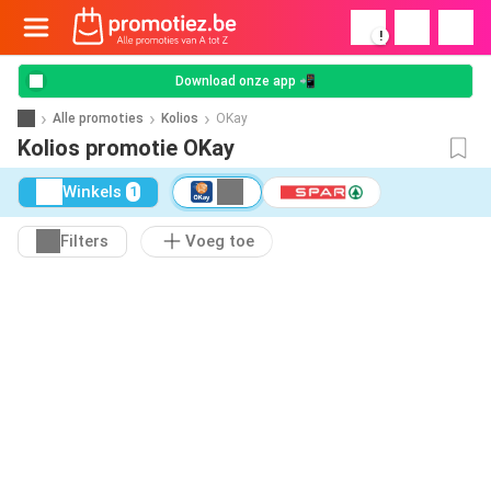
!
Download onze app 📲
Alle promoties
Kolios
OKay
Kolios promotie OKay
Winkels
1
Filters
Voeg toe