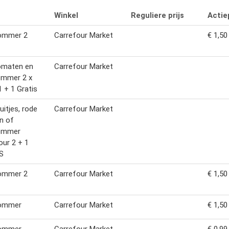
Winkel
Reguliere prijs
Actiep
ommer 2
Carrefour Market
€ 1,50
omaten en
Carrefour Market
mmer 2 x
1 + 1 Gratis
uitjes, rode
Carrefour Market
en of
ommer
our 2 + 1
S
ommer 2
Carrefour Market
€ 1,50
ommer
Carrefour Market
€ 1,50