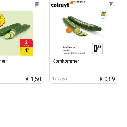
er
Komkommer
€ 1,50
€ 0,89
16 dagen