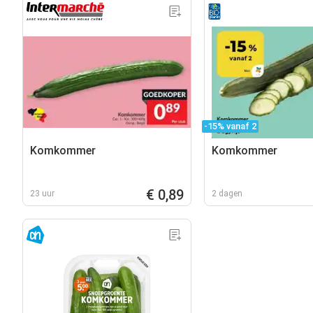
-15% vanaf 2
Komkommer
Komkommer
€ 0,89
23 uur
2 dagen