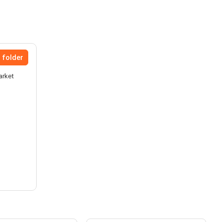
 folder
arket