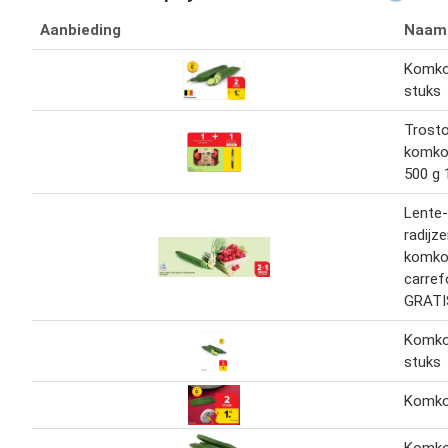
Aanbieding
Naam
Komk
stuks
Trost
komko
500 g 
Lente-
radijz
komk
carref
GRATI
Komk
stuks
Komk