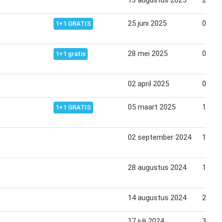
13 augustus 2025
26 au
25 juni 2025
08 jul
1+1 GRATIS
28 mei 2025
03 jun
1+1 gratis
02 april 2025
08 apr
05 maart 2025
11 ma
1+1 GRATIS
02 september 2024
10 se
28 augustus 2024
10 se
14 augustus 2024
20 au
17 juli 2024
30 jul