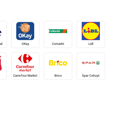
al
OKay
Comarkt
Lidl
Carrefour Market
Brico
Spar Colruyt