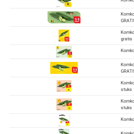
Komk
Komk
GRATI
Komk
gratis
Komk
Komk
GRATI
Komk
stuks
Komk
stuks
Komk
Komk