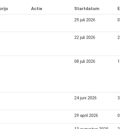
rijs
Actie
Startdatum
Eind
29 juli 2026
04 au
22 juli 2026
28 jul
08 juli 2026
14 jul
24 juni 2026
30 jun
29 april 2026
05 me