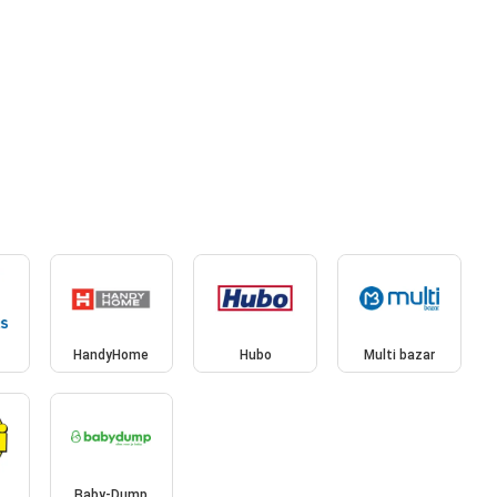
HandyHome
Hubo
Multi bazar
Baby-Dump