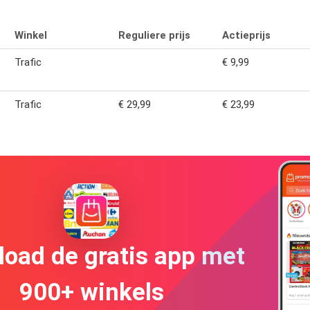
Winkel
Reguliere prijs
Actieprijs
Trafic
€ 9,99
Trafic
€ 29,99
€ 23,99
oad de gratis app met
900+ winkels