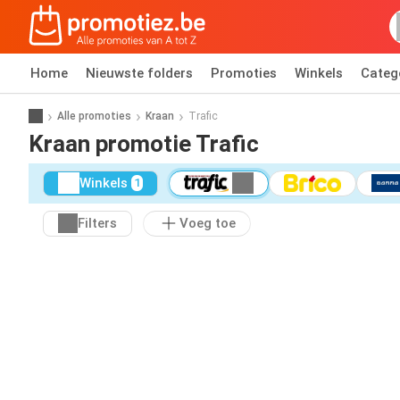
Home
Nieuwste folders
Promoties
Winkels
Categ
Alle promoties
Kraan
Trafic
Kraan promotie Trafic
Winkels
1
Filters
Voeg toe