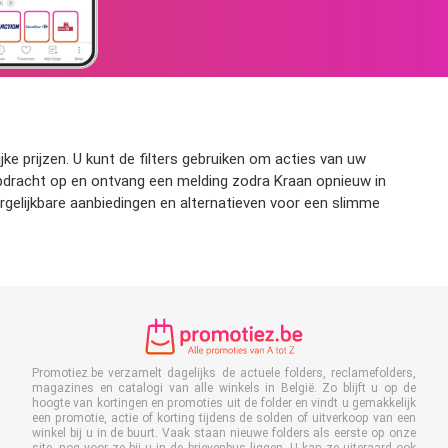
ke prijzen. U kunt de filters gebruiken om acties van uw
kopdracht op en ontvang een melding zodra Kraan opnieuw in
rgelijkbare aanbiedingen en alternatieven voor een slimme
Promotiez.be verzamelt dagelijks de actuele folders, reclamefolders,
magazines en catalogi van alle winkels in België. Zo blijft u op de
hoogte van kortingen en promoties uit de folder en vindt u gemakkelijk
een promotie, actie of korting tijdens de solden of uitverkoop van een
winkel bij u in de buurt. Vaak staan nieuwe folders als eerste op onze
site, nog voor ze bij u in de brievenbus liggen. U kan ze uiteraard ook