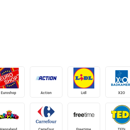
Euroshop
Action
Lidl
X2O
Happyland
Carrefour
Freetime
TEDi