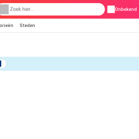
Onbekend
orieën
Steden