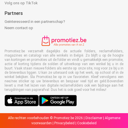
Volg ons op TikTok
Partners
Geïnteresseerd in een partnerschap?
Neem contact op
Promotiez.be verzamelt dagelijks de actuele folders, reclamefolders,
magazines en catalogi van alle winkels in België. Zo blijft u op de hoogte
van kortingen en promoties uit de folder en vindt u gemakkelijk een promotie,
actie of korting tijdens de solden of uitverkoop van een winkel bij u in de
buurt. Vaak staan nieuwe folders als eerste op onze site, nog voor ze bij u in
de brievenbus liggen. U kan ze uiteraard ook op het werk, op school of in de
winkel bekijken. Sla Promotiez.be op in uw favorieten. Kleef vervolgens een
nee/nee sticker op uw brievenbus en bespaar veel tijd en geld.Bovendien
levert u met het lezen van digitale reclamefolders ook een bijdrage aan het
terugdringen van papierafval. Dus het is ook goed voor het milieu!
Alle rechten voorbehouden © Promotiez.be 2026 |
Disclaimer
|
Algemene
voorwaarden
|
Privacybeleid
|
Cookiebeleid