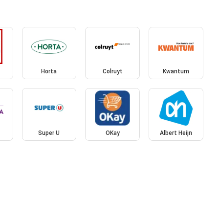
Horta
Colruyt
Kwantum
Super U
OKay
Albert Heijn