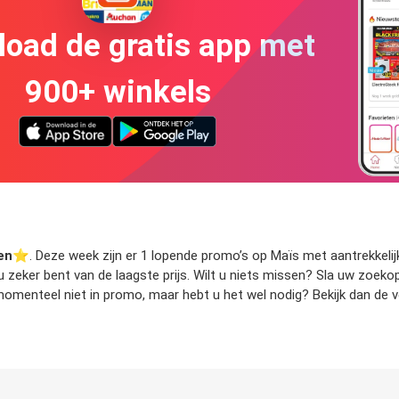
oad de gratis app met
900+ winkels
en
⭐️. Deze week zijn er 1 lopende promo’s op Maïs met aantrekkelijk
t u zeker bent van de laagste prijs. Wilt u niets missen? Sla uw zoe
omenteel niet in promo, maar hebt u het wel nodig? Bekijk dan de v