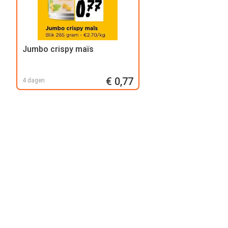
Jumbo crispy maïs
€ 0,77
4 dagen