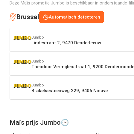
Deze Maïs promotie Jumbo is beschikbaar in onderstaande filia
Brussel
Automatisch detecteren
Jumbo
Lindestraat 2, 9470 Denderleeuw
Jumbo
Theodoor Vermijlenstraat 1, 9200 Dendermond
Jumbo
Brakelsesteenweg 229, 9406 Ninove
Maïs prijs Jumbo🕒