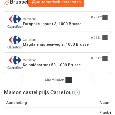
Brussel
Automatisch detecteren
0.23 km
Carrefour
Europakruispunt 3, 1000 Brussel
0.26 km
Carrefour
Magdalenasteenweg 2, 1000 Brussel
0.30 km
Carrefour
Koloniënstraat 58, 1000 Brussel
Alle filialen
Maison castel prijs Carrefour🕒
Aanbieding
Naam
Frankrij