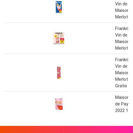
Vin de P
Maison C
Merlot
Frankrij
Vin de P
Maison C
Merlot
Frankrij
Vin de P
Maison C
Merlot 2 
Gratis
Maison C
de Pays 
2022 1+1