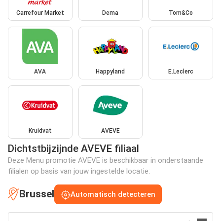
Carrefour Market
Dema
Tom&Co
AVA
Happyland
E.Leclerc
Kruidvat
AVEVE
Dichtstbijzijnde AVEVE filiaal
Deze Menu promotie AVEVE is beschikbaar in onderstaande
filialen op basis van jouw ingestelde locatie:
Brussel
Automatisch detecteren