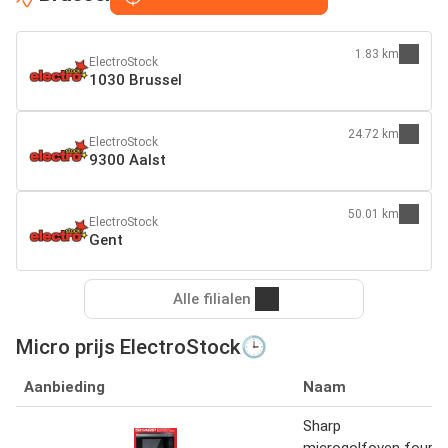
1.83 km
ElectroStock
1030 Brussel
24.72 km
ElectroStock
9300 Aalst
50.01 km
ElectroStock
Gent
Alle filialen
Micro prijs ElectroStock🕒
Aanbieding
Naam
Sharp
microgolfoven four