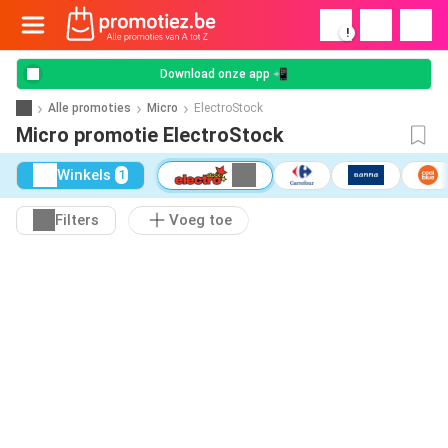
!
Download onze app 📲
Alle promoties
Micro
ElectroStock
Micro promotie ElectroStock
Winkels
1
Filters
Voeg toe