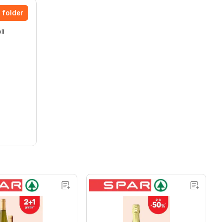
 folder
li