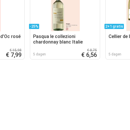
-25%
2+1 gratis
d'Oc rosé
Pasqua le collezioni
Cellier de
chardonnay blanc Italie
€ 15,98
€ 8,75
€ 7,99
€ 6,56
5 dagen
5 dagen