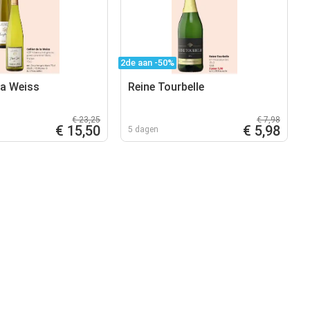
2de aan -50%
 la Weiss
Reine Tourbelle
€ 23,25
€ 7,98
€ 15,50
€ 5,98
5 dagen