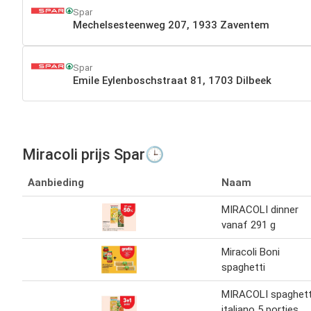
Spar
Mechelsesteenweg 207, 1933 Zaventem
Spar
Emile Eylenboschstraat 81, 1703 Dilbeek
Miracoli prijs Spar🕒
Aanbieding
Naam
MIRACOLI dinner
vanaf 291 g
Miracoli Boni
spaghetti
MIRACOLI spaghett
italiano 5 porties