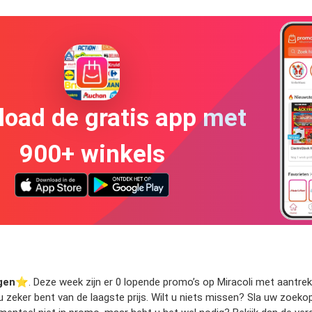
oad de gratis app met
900+ winkels
gen
⭐️. Deze week zijn er 0 lopende promo’s op Miracoli met aantrekke
 u zeker bent van de laagste prijs. Wilt u niets missen? Sla uw zoe