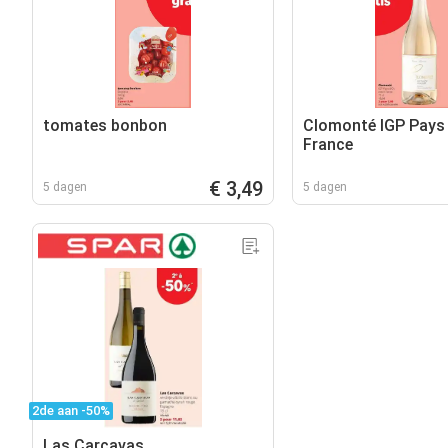
tomates bonbon
Clomonté IGP Pays 
France
€ 3,49
5 dagen
5 dagen
2de aan -50%
Las Carcavas