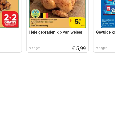
Hele gebraden kip van weleer
Gevulde k
€ 5,99
9 dagen
9 dagen