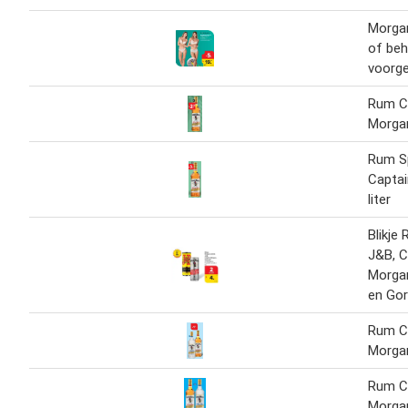
Morga
of be
voorg
Rum C
Morgan
Rum S
Captai
liter
Blikje 
J&B, C
Morga
en Gor
Rum C
Morga
Rum C
Morgan