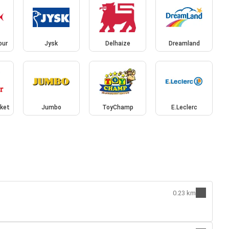
our
Jysk
Delhaize
Dreamland
rket
Jumbo
ToyChamp
E.Leclerc
0.23 km