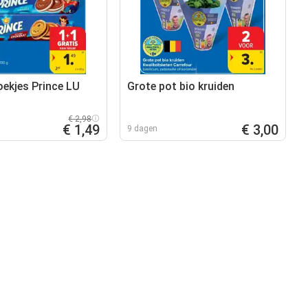
oekjes Prince LU
Grote pot bio kruiden
€ 2,98
€ 1,49
€ 3,00
9 dagen