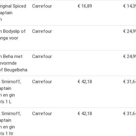
iginal Spiced
Carrefour
€ 16,89
€ 14,3
aptain
n
 Bodyslip of
Carrefour
€ 24,9
anga voor
s
n Beha met
Carrefour
€ 24,9
evormde
of Beugelbeha
 Smirnoff,
Carrefour
€ 42,18
€ 31,6
aptain
 en gin
's 1 L
 Smirnoff,
Carrefour
€ 42,18
€ 31,6
aptain
 en gin
s 1 ltr