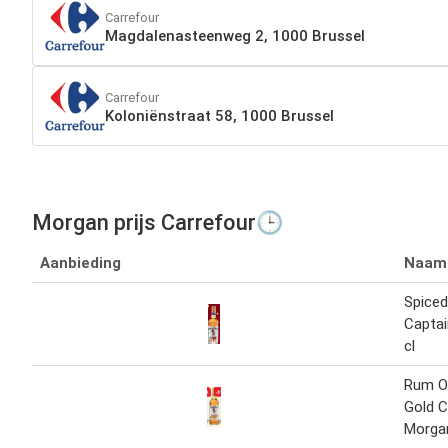
Carrefour
Magdalenasteenweg 2, 1000 Brussel
Carrefour
Koloniënstraat 58, 1000 Brussel
Morgan prijs Carrefour🕒
Aanbieding
Naam
Spiced
Capta
cl
Rum Or
Gold C
Morga