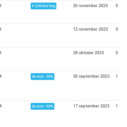
9
26 november 2025
01 jan
€ 2,50 Korting
9
12 november 2025
01 jan
9
28 oktober 2025
01 jan
4
30 september 2025
12 ok
2e voor -50%
4
17 september 2025
13 ok
2e voor -50%