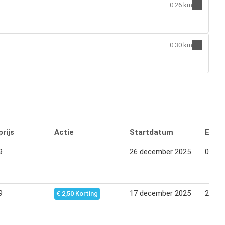
0.26 km
0.30 km
rijs
Actie
Startdatum
Eind
9
26 december 2025
05 jan
9
17 december 2025
25 de
€ 2,50 Korting