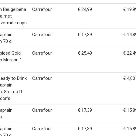
n Beugelbeha
Carrefour
€ 24,99
€ 19,9
ha met
evormde cups
aptain
Carrefour
€ 17,39
€ 14,8
 70 cl
piced Gold
Carrefour
€ 25,49
€ 22,4
n Morgan 1
Ready to Drink
Carrefour
€ 4,00
aptain
n, Smirnoff
don’s
aptain
Carrefour
€ 17,39
€ 15,8
n
aptain
Carrefour
€ 17,39
€ 15,8
 70 cl