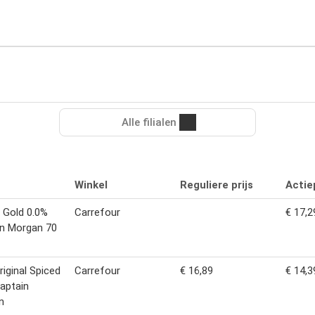
Alle filialen
Winkel
Reguliere prijs
Actiep
 Gold 0.0%
Carrefour
€ 17,2
in Morgan 70
iginal Spiced
Carrefour
€ 16,89
€ 14,3
aptain
n