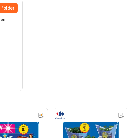
 folder
een