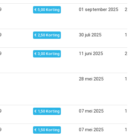
9
01 september 2025
29 se
€ 5,00 Korting
9
30 juli 2025
11 au
€ 2,50 Korting
9
11 juni 2025
23 jun
€ 3,00 Korting
28 mei 2025
10 jun
9
07 mei 2025
13 me
€ 1,50 Korting
9
07 mei 2025
19 me
€ 1,50 Korting