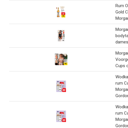
Rum Or
Gold C
Morga
Morgan
bodyt
dame
Morga
Voorg
Cups 
Wodka
rum C
Morgan
Gordon
Wodka
rum C
Morgan
Gordon'