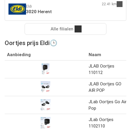
22.41 km
Eldi
3020 Herent
Alle filialen
Oortjes prijs Eldi🕒
Aanbieding
Naam
JLAB Oortjes
110112
JLAB Oortjes GO
AIR POP
JLab Oortjes Go Air
Pop
JLab Oortjes
1102110