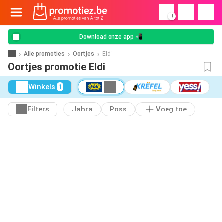
!
Download onze app 📲
Alle promoties
Oortjes
Eldi
Oortjes promotie Eldi
Winkels
1
Filters
Jabra
Poss
Voeg toe