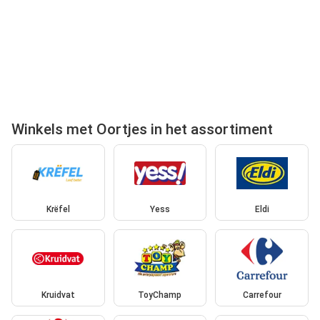
Winkels met Oortjes in het assortiment
Krëfel
Yess
Eldi
Kruidvat
ToyChamp
Carrefour