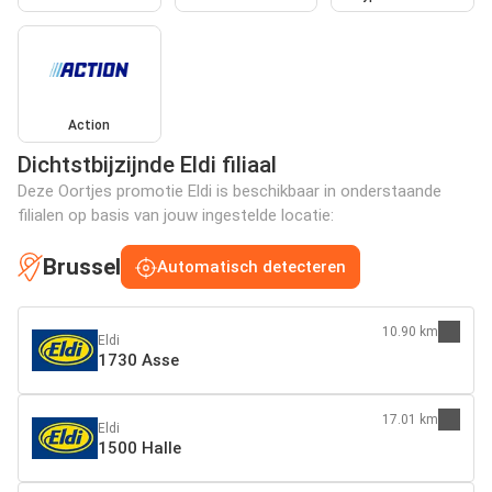
Action
Dichtstbijzijnde Eldi filiaal
Deze Oortjes promotie Eldi is beschikbaar in onderstaande
filialen op basis van jouw ingestelde locatie:
Brussel
Automatisch detecteren
10.90 km
Eldi
1730 Asse
17.01 km
Eldi
1500 Halle