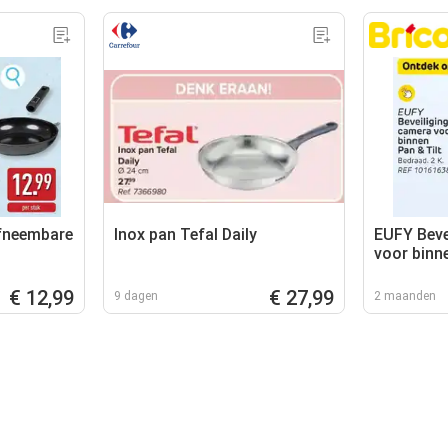
fneembare
Inox pan Tefal Daily
EUFY Beve
voor binne
€ 12,99
€ 27,99
9 dagen
2 maanden