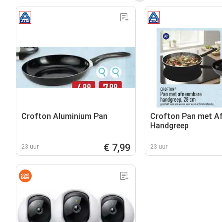
Crofton Aluminium Pan
Crofton Pan met A
Handgreep
€ 7,99
23 uur
23 uur