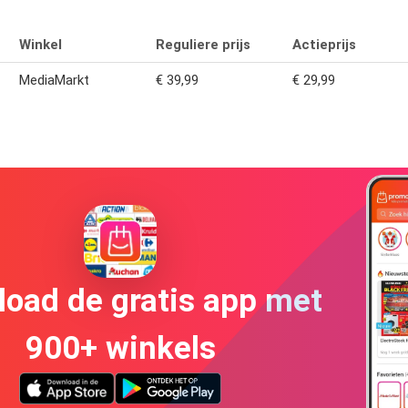
Winkel
Reguliere prijs
Actieprijs
MediaMarkt
€ 39,99
€ 29,99
oad de gratis app met
900+ winkels