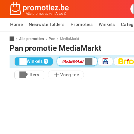
Home
Nieuwste folders
Promoties
Winkels
Categ
Alle promoties
Pan
MediaMarkt
Pan promotie MediaMarkt
Winkels
1
Filters
Voeg toe